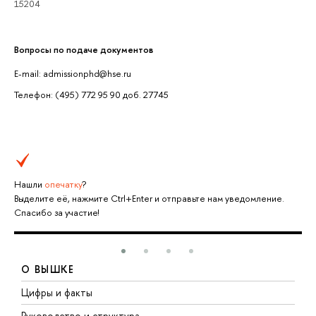
15204
Вопросы по подаче документов
E-mail: admissionphd@hse.ru
Телефон: (495) 772 95 90 доб. 27745
Нашли
опечатку
?
Выделите её, нажмите Ctrl+Enter и отправьте нам уведомление.
Спасибо за участие!
О ВЫШКЕ
Цифры и факты
Л
Руководство и структура
Д