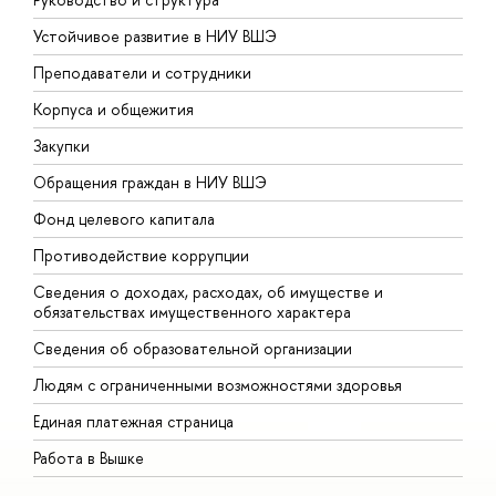
Устойчивое развитие в НИУ ВШЭ
О
Преподаватели и сотрудники
П
Корпуса и общежития
В
Закупки
П
Обращения граждан в НИУ ВШЭ
А
Фонд целевого капитала
Д
Противодействие коррупции
Ц
Сведения о доходах, расходах, об имуществе и
Б
обязательствах имущественного характера
О
Сведения об образовательной организации
О
Людям с ограниченными возможностями здоровья
Единая платежная страница
Работа в Вышке