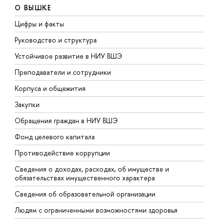
О ВЫШКЕ
Цифры и факты
Л
Руководство и структура
Д
Устойчивое развитие в НИУ ВШЭ
О
Преподаватели и сотрудники
П
Корпуса и общежития
В
Закупки
П
Обращения граждан в НИУ ВШЭ
А
Фонд целевого капитала
Д
Противодействие коррупции
Ц
Сведения о доходах, расходах, об имуществе и
Б
обязательствах имущественного характера
О
Сведения об образовательной организации
О
Людям с ограниченными возможностями здоровья