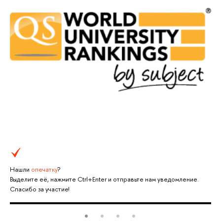
Нашли
опечатку
?
Выделите её, нажмите Ctrl+Enter и отправьте нам уведомление.
Спасибо за участие!