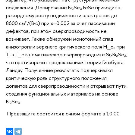
подавления. Допирование Bi₂Se₃ FeSe приводит к
рекордному росту подвижности электронов до
8600 см²/(В·с) при x=0.002 за счет пассивации
дефектов, при этом сверхпроводимость не
возникает. Также обнаружен монотонный спад
анизотропии верхнего критического поля H_c₂ при
T→T_c в нематическом сверхпроводнике SrₓBi₂Se₃,
что противоречит предсказаниям теории Гинзбурга-
Ландау. Полученные результаты подчеркивают
критическую роль структурного положения
допантов для сверхпроводимости и открывают пути
создания функциональных материалов на основе
Bi₂Se₃.
Предзащита состоится в очном формате в 10.00