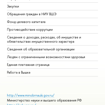
Закупки
П
Обращения граждан в НИУ ВШЭ
А
Фонд целевого капитала
Д
Противодействие коррупции
Ц
Сведения о доходах, расходах, об имуществе и
Б
обязательствах имущественного характера
О
Сведения об образовательной организации
О
Людям с ограниченными возможностями здоровья
Единая платежная страница
Работа в Вышке
http://www.minobrnauki.gov.ru/
Министерство науки и высшего образования РФ