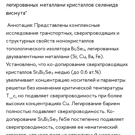
легированных металлами кристаллов селенида
висмута
"
Аннотация: Представлены комплексные
исследования транспортных, сверхпроводящих и
структурных свойств монокристаллов
топологического изолятора Bi₂Se₃, легированных
двухвалентными металлами (Sr, Cu, Ba, Fe).
Установлено, что ко-допирование сверхпроводящих
кристаллов SrₓBi₂Se₃ медью (до 0.6 ат.%)
увеличивает концентрацию носителей и параметры
решетки без изменения критической температуры
T_c, но подавляет сверхпроводимость при более
высоких концентрациях Cu. Легирование барием
полностью подавляет сверхпроводимость. Ко-
допирование SrₓBi₂Se₃ FeSe постепенно подавляет
сверхпроводимость, сохраняя ее нематический
характер, что указывает на структурный механизм