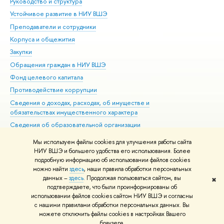
Руководство и структура
Дов
Устойчивое развитие в НИУ ВШЭ
Ол
Преподаватели и сотрудники
При
Корпуса и общежития
Вы
Закупки
При
Обращения граждан в НИУ ВШЭ
Ас
Фонд целевого капитала
До
Противодействие коррупции
Цен
Сведения о доходах, расходах, об имуществе и
Би
обязательствах имущественного характера
Об
Сведения об образовательной организации
Обр
Людям с ограниченными возможностями здоровья
Мы используем файлы cookies для улучшения работы сайта
Единая платежная страница
НИУ ВШЭ и большего удобства его использования. Более
подробную информацию об использовании файлов cookies
Работа в Вышке
можно найти
здесь
, наши правила обработки персональных
данных –
здесь
. Продолжая пользоваться сайтом, вы
✖
Редактору
подтверждаете, что были проинформированы об
© НИУ ВШЭ 1993–2026
Адреса и контакты
Условия использования
использовании файлов cookies сайтом НИУ ВШЭ и согласны
с нашими правилами обработки персональных данных. Вы
материалов
Политика конфиденциальности
Карта сайта
можете отключить файлы cookies в настройках Вашего
Шрифты HSE Sans и HSE Slab разработаны в
Школе дизайна НИУ ВШЭ
браузера.