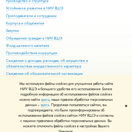
Руководство и структура
Дов
Устойчивое развитие в НИУ ВШЭ
Ол
Преподаватели и сотрудники
При
Корпуса и общежития
Вы
Закупки
При
Обращения граждан в НИУ ВШЭ
Ас
Фонд целевого капитала
До
Противодействие коррупции
Цен
Сведения о доходах, расходах, об имуществе и
Би
обязательствах имущественного характера
Об
Сведения об образовательной организации
Обр
Людям с ограниченными возможностями здоровья
Мы используем файлы cookies для улучшения работы сайта
Единая платежная страница
НИУ ВШЭ и большего удобства его использования. Более
подробную информацию об использовании файлов cookies
Работа в Вышке
можно найти
здесь
, наши правила обработки персональных
данных –
здесь
. Продолжая пользоваться сайтом, вы
✖
Редактору
подтверждаете, что были проинформированы об
© НИУ ВШЭ 1993–2026
Адреса и контакты
Условия использования
использовании файлов cookies сайтом НИУ ВШЭ и согласны
с нашими правилами обработки персональных данных. Вы
материалов
Политика конфиденциальности
Карта сайта
можете отключить файлы cookies в настройках Вашего
Шрифты HSE Sans и HSE Slab разработаны в
Школе дизайна НИУ ВШЭ
браузера.