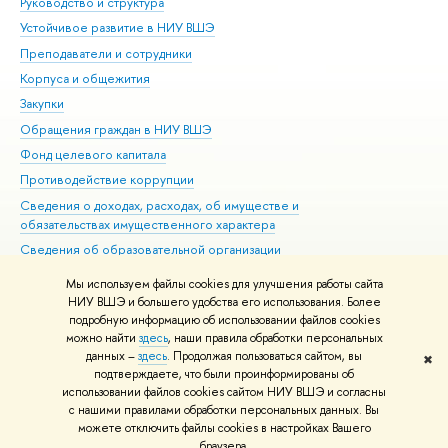
Руководство и структура
Дов
Устойчивое развитие в НИУ ВШЭ
Ол
Преподаватели и сотрудники
При
Корпуса и общежития
Вы
Закупки
При
Обращения граждан в НИУ ВШЭ
Ас
Фонд целевого капитала
До
Противодействие коррупции
Цен
Сведения о доходах, расходах, об имуществе и
Би
обязательствах имущественного характера
Об
Сведения об образовательной организации
Обр
Людям с ограниченными возможностями здоровья
Мы используем файлы cookies для улучшения работы сайта
Единая платежная страница
НИУ ВШЭ и большего удобства его использования. Более
подробную информацию об использовании файлов cookies
Работа в Вышке
можно найти
здесь
, наши правила обработки персональных
данных –
здесь
. Продолжая пользоваться сайтом, вы
✖
Редактору
подтверждаете, что были проинформированы об
© НИУ ВШЭ 1993–2026
Адреса и контакты
Условия использования
использовании файлов cookies сайтом НИУ ВШЭ и согласны
с нашими правилами обработки персональных данных. Вы
материалов
Политика конфиденциальности
Карта сайта
можете отключить файлы cookies в настройках Вашего
Шрифты HSE Sans и HSE Slab разработаны в
Школе дизайна НИУ ВШЭ
браузера.