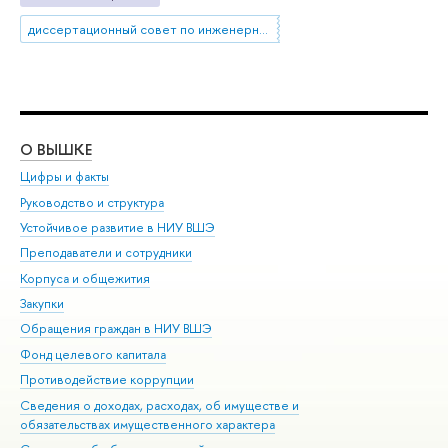
диссертационный совет по инженерным наукам и прикладной математике
О ВЫШКЕ
ОБ
Цифры и факты
Ли
Руководство и структура
Дов
Устойчивое развитие в НИУ ВШЭ
Ол
Преподаватели и сотрудники
При
Корпуса и общежития
Вы
Закупки
При
Обращения граждан в НИУ ВШЭ
Ас
Фонд целевого капитала
До
Противодействие коррупции
Цен
Сведения о доходах, расходах, об имуществе и
Би
обязательствах имущественного характера
Об