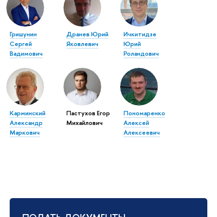
Гришунин
Дранев Юрий
Ичкитидзе
Сергей
Яковлевич
Юрий
Вадимович
Роландович
Карминский
Пастухов Егор
Пономаренко
Александр
Михайлович
Алексей
Маркович
Алексеевич