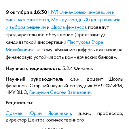
9 октября в 16:30
НУЛ Финансовых инноваций и
риск-менеджмента
,
Международный центр анализа
и выбора решений
и
Школа финансов
проведут
предварительное обсуждение (предзащиту)
кандидатской диссертации
Пастухова Егора
Михайловича
на тему: «Влияние цифровых активов на
финансовую устойчивость коммерческих банков».
Научная специальность:
5.2.4 Финансы
Научный руководитель:
к.э.н., доцент Школы
финансов, Старший научный сотрудник НУЛ ФИиРМ,
НИУ ВШЭ,
Гришунин Сергей Вадимович
.
Рецензенты:
Дранев Юрий Яковлевич
, д.э.н., профессор,
директор Центра количественного