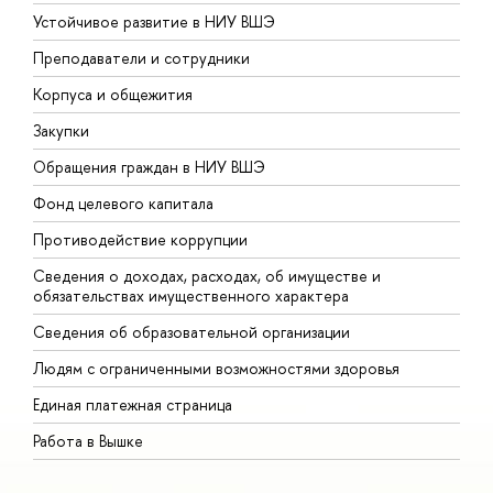
Устойчивое развитие в НИУ ВШЭ
О
Преподаватели и сотрудники
П
Корпуса и общежития
В
Закупки
П
Обращения граждан в НИУ ВШЭ
А
Фонд целевого капитала
Д
Противодействие коррупции
Ц
Сведения о доходах, расходах, об имуществе и
Б
обязательствах имущественного характера
О
Сведения об образовательной организации
О
Людям с ограниченными возможностями здоровья
Единая платежная страница
Работа в Вышке