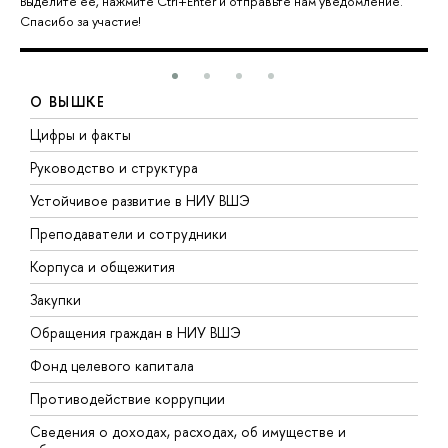
Выделите её, нажмите Ctrl+Enter и отправьте нам уведомление.
Спасибо за участие!
О ВЫШКЕ
Цифры и факты
Л
Руководство и структура
Д
Устойчивое развитие в НИУ ВШЭ
О
Преподаватели и сотрудники
П
Корпуса и общежития
В
Закупки
П
Обращения граждан в НИУ ВШЭ
А
Фонд целевого капитала
Д
Противодействие коррупции
Ц
Сведения о доходах, расходах, об имуществе и
Б