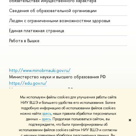
обязательствах имущественного характера
О
Сведения об образовательной организации
О
Людям с ограниченными возможностями здоровья
Единая платежная страница
Работа в Вышке
http://www.minobrnauki.gov.ru/
Министерство науки и высшего образования РФ
https://edu.gov.ru/
Министерство просвещения РФ
https://elearning.hse.ru/mooc
Мы используем файлы cookies для улучшения работы сайта
Массовые открытые онлайн-курсы
НИУ ВШЭ и большего удобства его использования. Более
подробную информацию об использовании файлов cookies
можно найти
здесь
, наши правила обработки персональных
данных –
здесь
. Продолжая пользоваться сайтом, вы
✖
© НИУ ВШЭ 1993–2026
Адреса и контакты
Условия
подтверждаете, что были проинформированы об
использования материалов
Политика конфиденциальности
Карта
использовании файлов cookies сайтом НИУ ВШЭ и согласны
сайта
с нашими правилами обработки персональных данных. Вы