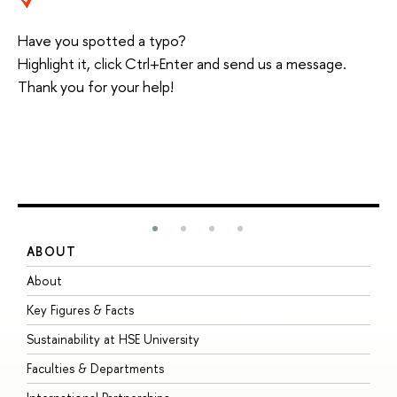
Have you spotted a typo?
Highlight it, click Ctrl+Enter and send us a message.
Thank you for your help!
ABOUT
S
About
A
Key Figures & Facts
P
Sustainability at HSE University
U
Faculties & Departments
G