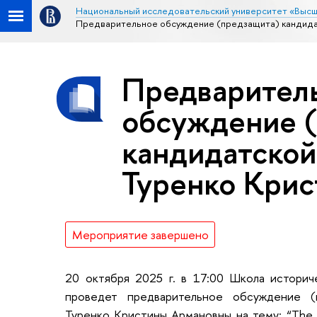
Национальный исследовательский университет «Высш
Предварительное обсуждение (предзащита) кандида
Предварител
обсуждение 
кандидатской
Туренко Кри
Мероприятие завершено
20 октября 202
5 г.
в 17:00
Школа и
сторич
проведет предварительное обсуждение (
Туренко Кристины Армановны на тему: “The F