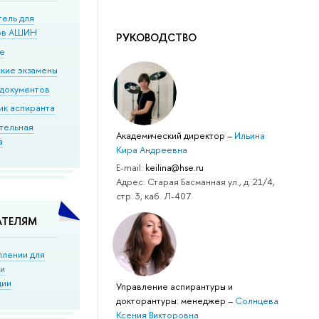
тель для
ов АШИН
РУКОВОДСТВО
ие
кие экзамены
документов
ик аспиранта
тельная
Академический директор
–
Ильина
а
Кира Андреевна
Е-mail:
keilina@hse.ru
Адрес: Старая Басманная ул., д. 21/4,
стр. 3, каб. Л-407
АТЕЛЯМ
плении для
ки
ции
Управление аспирантуры и
докторантуры: менеджер
–
Солнцева
Ксения Викторовна