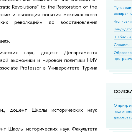
tic Revolutions” to the Restoration of the
Путеводи
аспирант
вание и эволюция понятия мексиканского
Расписан
ских революций» до восстановления
Кандидатс
Шаблоны 
рия».
Справочн
рических наук, доцент Департамента
Образова
программ
овой экономики и мировой политики НИУ
sociate Professor в Университете Турина
СОИСК
О прикре
и.н., доцент Школы исторических наук
подготов
диссерта
цент Школы исторических наук Факультета