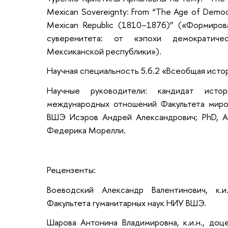
Mexican Sovereignty: From “The Age of Democra
Mexican Republic (1810–1876)” («Формиро
суверенитета: от «эпохи демократиче
Мексиканской республики»).
Научная специальность 5.6.2 «Всеобщая исто
Научные руководители: кандидат исто
международных отношений Факультета мир
ВШЭ Исэров Андрей Александрович; PhD, As
Федерика Морелли.
Рецензенты:
Воеводский Александр Валентинович, к.
Факультета гуманитарных наук НИУ ВШЭ.
Шарова Антонина Владимировна, к.и.н., до