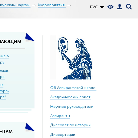
рическим наукам
Мероприятия
РУС
ПАЮЩИМ
ние в
уру
еская
ура
ек
Об Аспирантской школе
тура-
ра”
Академический совет
Научные руководители
Аспиранты
Диссовет по истории
АНТАМ
Диссертации