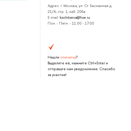
Адрес: г. Москва, ул. Ст. Басманная д.
21/4, стр. 1, каб. 206а
E-mail:
ksolntseva@hse.ru
Пон. - Пятн. - 11.00 - 17.00
Нашли
опечатку
?
Выделите её, нажмите Ctrl+Enter и
отправьте нам уведомление. Спасибо
за участие!