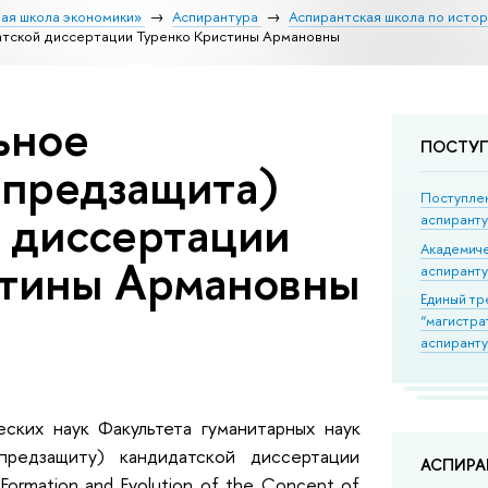
ая школа экономики»
Аспирантура
Аспирантская школа по исто
тской диссертации Туренко Кристины Армановны
ьное
ПОСТУ
(предзащита)
Поступле
 диссертации
аспирант
Академич
стины Армановны
аспирант
Единый тр
“магистра
аспиранту
еских наук Факультета гуманитарных наук
предзащиту) кандидатской диссертации
АСПИР
ormation and Evolution of the Concept of