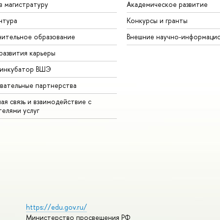
в магистратуру
Академическое развитие
нтура
Конкурсы и гранты
ительное образование
Внешние научно-информаци
развития карьеры
-инкубатор ВШЭ
вательные партнерства
ая связь и взаимодействие с
телями услуг
https://edu.gov.ru/
Министерство просвещения РФ