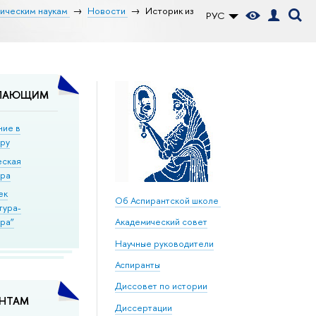
рическим наукам
Новости
Историк из
РУС
ПАЮЩИМ
ние в
уру
еская
ура
ек
Об Аспирантской школе
тура-
ра”
Академический совет
Научные руководители
Аспиранты
Диссовет по истории
АНТАМ
Диссертации