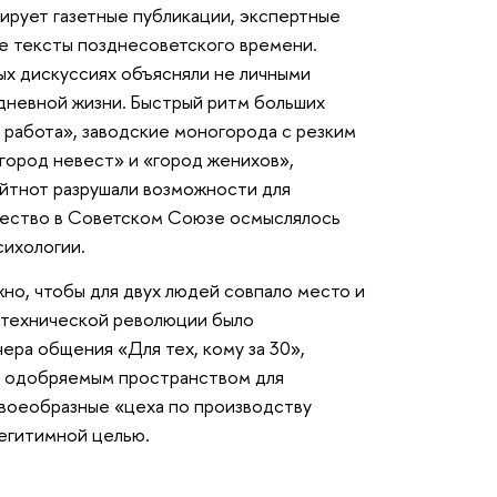
зирует газетные публикации, экспертные
е тексты позднесоветского времени.
ых дискуссиях объясняли не личными
дневной жизни. Быстрый ритм больших
 работа», заводские моногорода с резким
город невест» и «город женихов»,
йтнот разрушали возможности для
очество в Советском Союзе осмыслялось
сихологии.
жно, чтобы для двух людей совпало место и
о-технической революции было
ера общения «Для тех, кому за 30»,
но одобряемым пространством для
своеобразные «цеха по производству
легитимной целью.