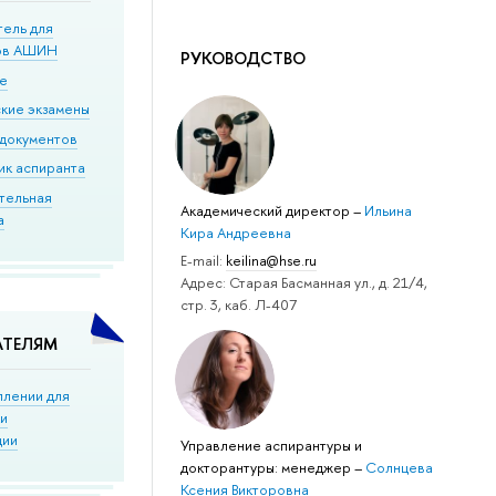
тель для
ов АШИН
РУКОВОДСТВО
ие
кие экзамены
документов
ик аспиранта
тельная
Академический директор
–
Ильина
а
Кира Андреевна
Е-mail:
keilina@hse.ru
Адрес: Старая Басманная ул., д. 21/4,
стр. 3, каб. Л-407
АТЕЛЯМ
плении для
ки
ции
Управление аспирантуры и
докторантуры: менеджер
–
Солнцева
Ксения Викторовна