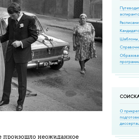
Путеводи
аспирант
Расписан
Кандидатс
Шаблоны 
Справочн
Образова
программ
СОИСК
О прикре
подготов
диссерта
зе произошло неожиданное