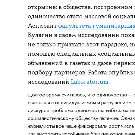
открытие: в обществе, построенном 
одиночество стало массовой социал
Аспирант
факультета гуманитарны
Кулагин в своем исследовании показ
не только признало этот парадокс, н
помощью специальных «социальных 
объявлений в газетах и даже первы
подбору партнеров. Работа опублик
исследований
Laboratorium
.
Долгое время считалось, что одиночество — 
связанная с индивидуализмом и разрушением 
дискурсе проблема одиночества либо замалчи
социалистическому обществу явление. Однак
журналисты все чаще фиксировали рост числа
или выстроить устойчивые близкие отношени