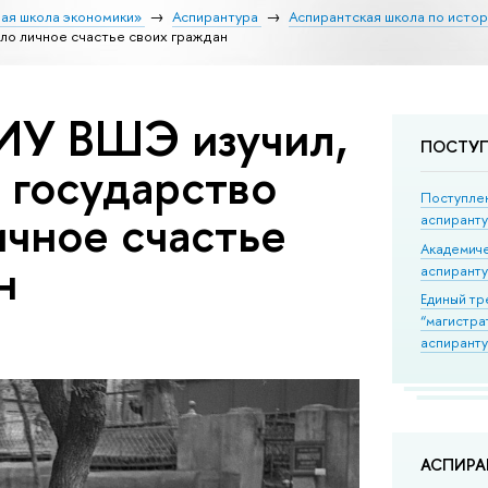
ая школа экономики»
Аспирантура
Аспирантская школа по исто
ло личное счастье своих граждан
ИУ ВШЭ изучил,
ПОСТУ
 государство
Поступле
ичное счастье
аспирант
Академич
н
аспирант
Единый тр
“магистра
аспиранту
АСПИР