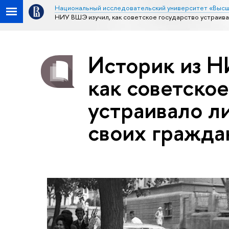
Национальный исследовательский университет «Высш
НИУ ВШЭ изучил, как советское государство устраива
Историк из Н
как советское
устраивало л
своих гражда