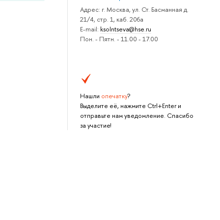
Адрес: г. Москва, ул. Ст. Басманная д.
21/4, стр. 1, каб. 206а
E-mail:
ksolntseva@hse.ru
Пон. - Пятн. - 11.00 - 17.00
Нашли
опечатку
?
Выделите её, нажмите Ctrl+Enter и
отправьте нам уведомление. Спасибо
за участие!