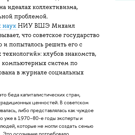
на идеалах коллективизма,
ьной проблемой.
х наук
НИУ ВШЭ Михаил
ывает, что советское государство
о и попыталось решить его с
технологий»: клубов знакомств,
х компьютерных систем по
ована в журнале социальных
это беда капиталистических стран,
традиционных ценностей. В советском
валась, либо представлялась как чуждое
о уже в 1970–80-е годы эксперты и
 людей, которые не могли создать семью
я. Это осознание потребовало