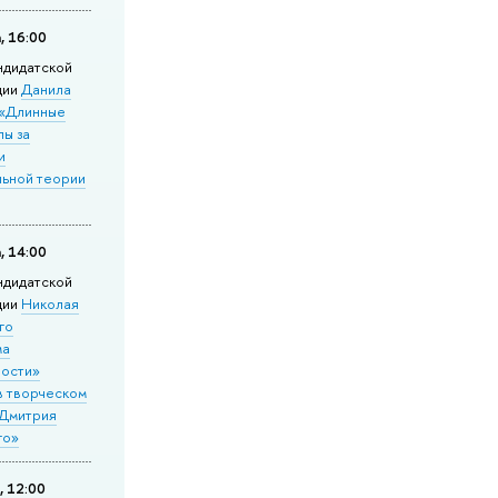
, 16:00
­ди­дат­ской
ции
Данила
 «Длинные
лы за
и
льной теории
, 14:00
ндидатской
ции
Николая
го
ма
ности»
в творческом
 Дмитрия
го»
, 12:00