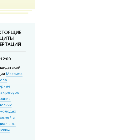
СТОЯЩИЕ
ЩИТЫ
ЕРТАЦИЙ
 12:00
ндидатской
ции
Максима
кова
урные
как ресурс
мации
ческих
 молодых
 семей с
циально-
еским
»