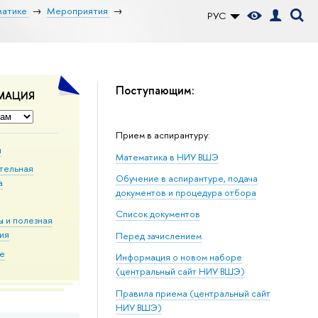
матике
Мероприятия
РУС
Поступающим:
МАЦИЯ
Прием в аспирантуру:
ы
Математика в НИУ ВШЭ
тельная
Обучение в аспирантуре, подача
а
документов и процедура отбора
Список документов
 и полезная
ия
Перед зачислением
ие
Информация о новом наборе
(центральный сайт НИУ ВШЭ)
Правила приема (центральный сайт
НИУ ВШЭ)