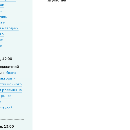
за участие!
ак
ь
чия:
а и
я методики
 в
ом
е»
, 12:00
ндидатской
ции
Ивана
акторы и
естиционного
я россиян на
 рынке:
о-
ический
я, 13:00