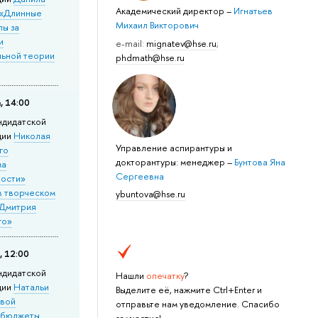
Академический директор
–
Игнатьев
 «Длинные
Михаил Викторович
лы за
и
e-mail:
mignatev@hse.ru
;
льной теории
phdmath@hse.ru
, 14:00
ндидатской
ции
Николая
Управление аспирантуры и
го
докторантуры: менеджер
–
Бунтова Яна
ма
Сергеевна
ности»
в творческом
ybuntova@hse.ru
 Дмитрия
го»
, 12:00
ндидатской
Нашли
опечатку
?
ции
Натальи
Выделите её, нажмите Ctrl+Enter и
овой
отправьте нам уведомление. Спасибо
 бюджеты