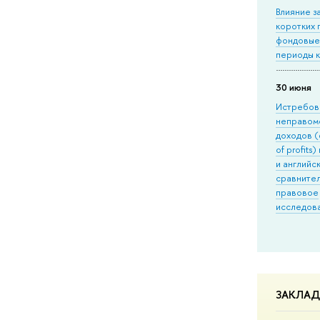
Влияние з
коротких 
фондовые
периоды 
30 июня
Истребов
неправом
доходов (
of profits
и английс
сравните
правовое
исследов
ЗАКЛА