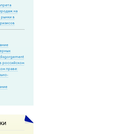
апрета
продаж на
 рынки в
кризисов
ание
ерных
disgorgement
) в российском
ком праве:
льно-
ание
ДКИ