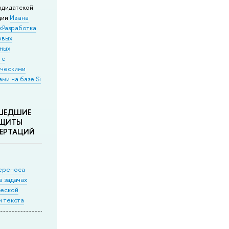
ндидатской
ции
Ивана
«Разработка
овых
ных
 с
ическими
ми на базе Si
ШЕДШИЕ
ЩИТЫ
ЕРТАЦИЙ
ереноса
в задачах
ческой
 текста