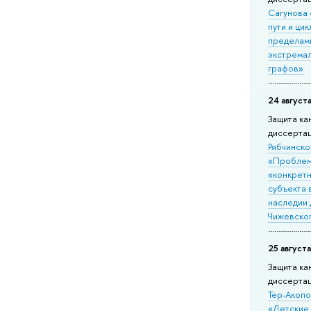
Сагунова
пути и цик
пределам
экстрема
графов»
24 августа
Защита ка
диссерта
Рябчинско
«Пробле
«конкрет
субъекта 
наследии
Чижевско
25 августа
Защита ка
диссерта
Тер-Акоп
«Детские