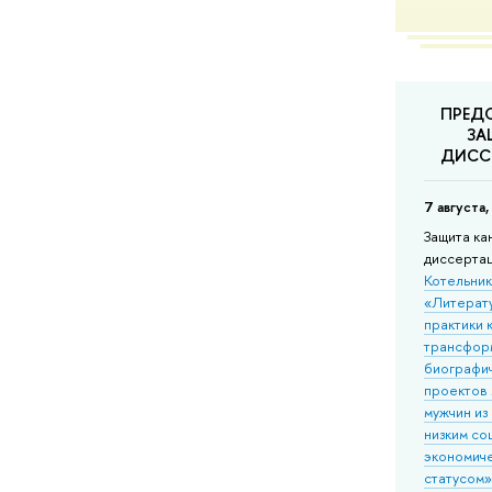
ПРЕД
ЗА
ДИСС
7 августа,
Защита ка
диссерта
Котельни
«Литерат
практики 
трансфор
биографи
проектов
мужчин из
низким со
экономич
статусом