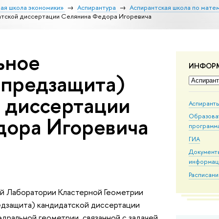
ая школа экономики»
Аспирантура
Аспирантская школа по мате
тской диссертации Селянина Федора Игоревича
ьное
ИНФОР
(предзащита)
 диссертации
Аспирант
Образова
дора Игоревича
программ
ГИА
Документы
информац
Расписан
й Лаборатории Кластерной Геометрии
дзащита) кандидатской диссертации
дральной геометрии, связанной с задачей