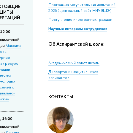
Программа вступительных испытаний
СТОЯЩИЕ
2026 (центральный сайт НИУ ВШЭ)
ЩИТЫ
ЕРТАЦИЙ
Поступление иностранных граждан
Научные интересы сотрудников
 12:00
ндидатской
Об Аспирантской школе:
ции
Максима
кова
урные
Академический совет школы
как ресурс
мации
Диссертации защитившихся
ческих
аспирантов
 молодых
 семей с
циально-
КОНТАКТЫ
еским
»
, 16:00
­ди­дат­ской
ции
Данила