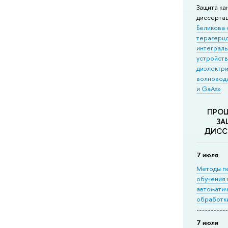
Защита ка
диссерта
Беликова 
терагерц
интеграль
устройств
диэлектр
волновода
и GaAs»
ПРО
ЗА
ДИСС
7 июля
Методы п
обучения 
автомати
обработки
7 июля