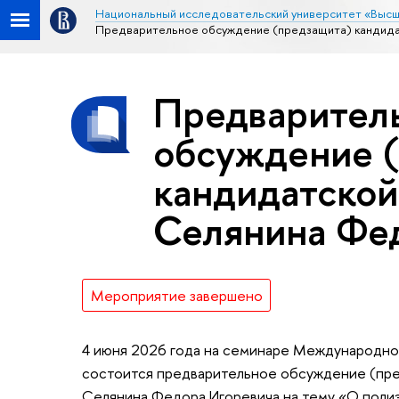
Национальный исследовательский университет «Высш
Предварительное обсуждение (предзащита) кандида
Предварител
обсуждение 
кандидатской
Селянина Фе
Мероприятие завершено
4 июня 2026 года на семинаре Международно
состоится предварительное обсуждение (пре
Селянина Федора Игоревича на тему «О полиэ