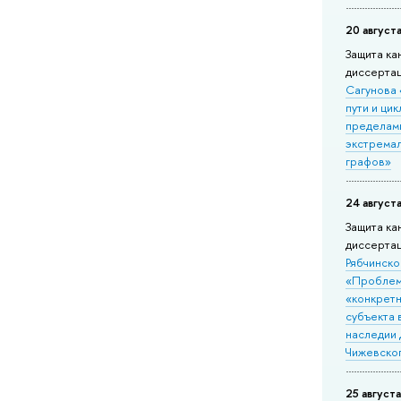
20 августа
Защита кан
диссерта
Сагунова
пути и цик
пределам
экстрема
графов»
24 августа
Защита ка
диссерта
Рябчинско
«Пробле
«конкрет
субъекта 
наследии
Чижевско
25 августа