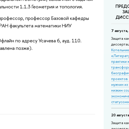
ПРЕД
ьности 1.1.3 Геометрия и топология.
ЗА
ДИСС
й профессор, профессор Базовой кафедры
РАН факультета математики НИУ
7 августа,
Защита ка
лайн по адресу Усачева 6, ауд. 110.
диссерта
авлена позже).
Котельни
«Литерат
практики 
трансфор
биографи
проектов
мужчин из
низким со
экономич
статусом
20 августа
Защита кан
диссерта