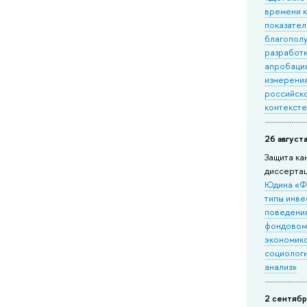
времени к
показател
благополу
разработк
апробаци
измерения
российск
контекст
26 августа
Защита ка
диссерта
Юдина «Ф
типы инв
поведени
фондовом
экономик
социолог
анализ»
2 сентябр