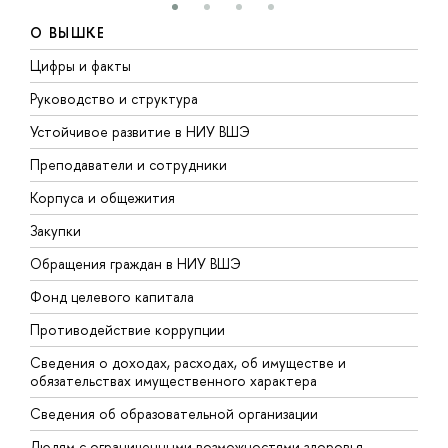
О ВЫШКЕ
Цифры и факты
Л
Руководство и структура
Д
Устойчивое развитие в НИУ ВШЭ
О
Преподаватели и сотрудники
П
Корпуса и общежития
В
Закупки
П
Обращения граждан в НИУ ВШЭ
А
Фонд целевого капитала
Д
Противодействие коррупции
Ц
Сведения о доходах, расходах, об имуществе и
Б
обязательствах имущественного характера
О
Сведения об образовательной организации
О
Людям с ограниченными возможностями здоровья