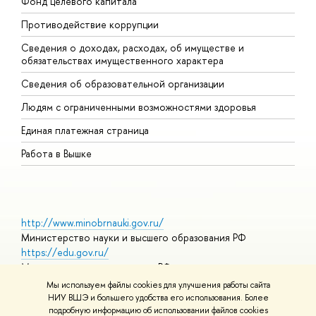
Фонд целевого капитала
Д
Противодействие коррупции
Ц
Сведения о доходах, расходах, об имуществе и
Б
обязательствах имущественного характера
О
Сведения об образовательной организации
О
Людям с ограниченными возможностями здоровья
Единая платежная страница
Работа в Вышке
http://www.minobrnauki.gov.ru/
Министерство науки и высшего образования РФ
https://edu.gov.ru/
Министерство просвещения РФ
https://elearning.hse.ru/mooc
Мы используем файлы cookies для улучшения работы сайта
Массовые открытые онлайн-курсы
НИУ ВШЭ и большего удобства его использования. Более
подробную информацию об использовании файлов cookies