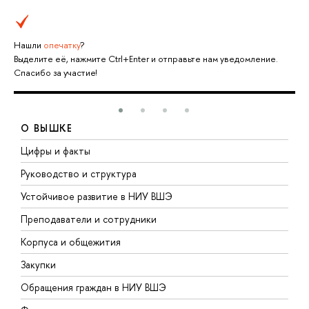
Нашли
опечатку
?
Выделите её, нажмите Ctrl+Enter и отправьте нам уведомление.
Спасибо за участие!
О ВЫШКЕ
Цифры и факты
Л
Руководство и структура
Д
Устойчивое развитие в НИУ ВШЭ
О
Преподаватели и сотрудники
П
Корпуса и общежития
В
Закупки
П
Обращения граждан в НИУ ВШЭ
А