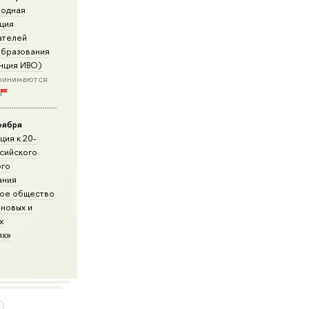
одная
ция
ателей
образования
нция ИВО)
 принимаются
оября
ия к 20-
сийского
ого
ания
кое общество
новых и
х
ях»