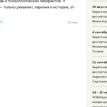
ав и психологических лабиринтов. У
 только реквизит, харизма и истории, от
26 август
Защита ка
диссерта
Ивана Бо
ШЭ
13 мая
4 сентябр
Защита ка
диссерта
Мохаммед
Османа
11 сентяб
Защита ка
диссерта
Андреево
Сергеевн
24 – 25 с
VII Вебер
междисци
научная 