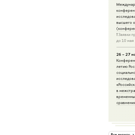
Междунар
конферен
исследов
высшего 
(конфере
❗️ Заявки
до 10 мая
26 – 27 н
Конференц
летию Рос
социальн
исследов
«Российс
в межстра
временны
сравнени
Все анонсы