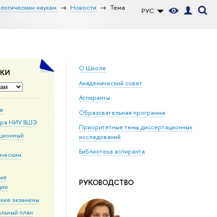
ологическим наукам
Новости
Тема
РУС
О Школе
ДКИ
Академический совет
Аспиранты
ие
Образовательная программа
ура НИУ ВШЭ
Приоритетные темы диссертационных
ционный
исследований
Библиотека аспиранта
ическим
ые
РУКОВОДСТВО
ции
кие экзамены
альный план