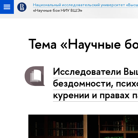
Национальный исследовательский университет «Высш
«Научные бои НИУ ВШЭ»
Тема «Научные 
Исследователи Вы
бездомности, псих
курении и правах 