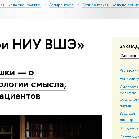
ая школа экономики»
Аспирантура
Аспирантская школа по соци
бои НИУ ВШЭ»
ЗАКЛА
шки — о
Расписан
Аспирант
ологии смысла,
Диссерта
пациентов
совет по
социолог
наукам
Защищенн
диссерта
Кандидатс
Индивиду