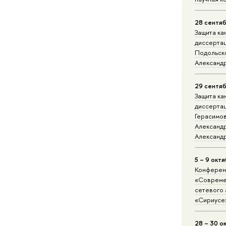
28 сентяб
Защита ка
диссерта
Подольск
Александ
29 сентяб
Защита ка
диссерта
Герасимо
Александ
Александ
5 – 9 окт
Конферен
«Совреме
сетевого 
«Сириусе
28 – 30 о