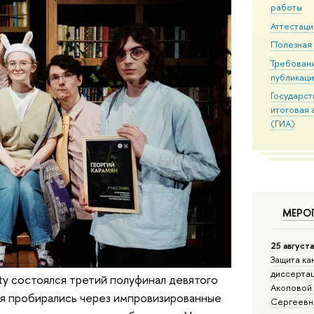
работы
Аттестаци
Полезная
Требовани
публикац
Государс
итоговая 
(ГИА)
МЕРО
25 август
Защита ка
диссертац
ty состоялся третий полуфинал девятого
Акоповой
ля пробирались через импровизированные
Сергеевн