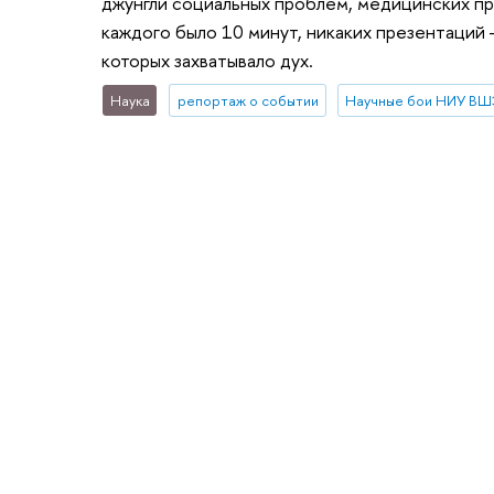
джунгли социальных проблем, медицинских пр
каждого было 10 минут, никаких презентаций —
которых захватывало дух.
Наука
репортаж о событии
Научные бои НИУ В