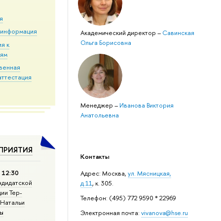
я
 информация
Академический директор
–
Савинская
Ольга Борисовна
я к
иям
твенная
аттестация
Менеджер
–
Иванова Виктория
Анатольевна
ПРИЯТИЯ
Контакты
а 12:30
Адрес: ​Москва,
ул. Мясницкая,
ндидатской
д.11
, к. 305.
ии Тер-
Телефон: (495) 772 9590 * 22969
 Натальи
ы
Электронная почта:
vivanova@hse.ru