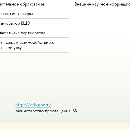
ительное образование
Внешние научно-информаци
развития карьеры
-инкубатор ВШЭ
вательные партнерства
ая связь и взаимодействие с
телями услуг
https://edu.gov.ru/
Министерство просвещения РФ