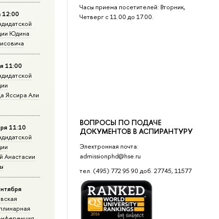
Часы приема посетителей: Вторник,
а 12:00
Четверг с 11.00 до 17.00.
ндидатской
ции Юдина
рисовича
я 11:00
ндидатской
ции
а Яссира Али
ВОПРОСЫ ПО ПОДАЧЕ
ря 11:10
ДОКУМЕНТОВ В АСПИРАНТУРУ
ндидатской
Электронная почта:
ции
admissionphd@hse.ru
й Анастасии
ы
тел. (495) 772 95 90 доб. 27745, 11577
ентября
овская
плинарная
конференция