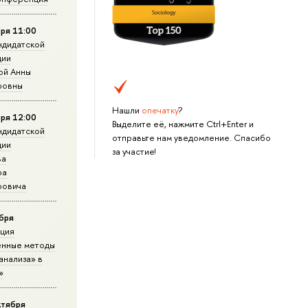
ря 11:00
ндидатской
ции
ой Анны
ровны
Нашли
опечатку
?
ря 12:00
Выделите её, нажмите Ctrl+Enter и
ндидатской
отправьте нам уведомление. Спасибо
ции
за участие!
ва
ра
ровича
ября
ция
нные методы
анализа» в
»
ктября