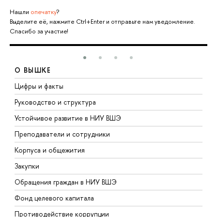
Нашли
опечатку
?
Выделите её, нажмите Ctrl+Enter и отправьте нам уведомление.
Спасибо за участие!
О ВЫШКЕ
Цифры и факты
Л
Руководство и структура
Д
Устойчивое развитие в НИУ ВШЭ
О
Преподаватели и сотрудники
П
Корпуса и общежития
В
Закупки
П
Обращения граждан в НИУ ВШЭ
А
Фонд целевого капитала
Д
Противодействие коррупции
Ц