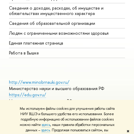
Сведения о доходах, расходах, об имуществе и
Б
обязательствах имущественного характера
О
Сведения об образовательной организации
О
Людям с ограниченными возможностями здоровья
Единая платежная страница
Работа в Вышке
http://www.minobrnauki.gov.ru/
Министерство науки и высшего образования РФ
https://edu.gov.ru/
Министерство просвещения РФ
https://elearning.hse.ru/mooc
Мы используем файлы cookies для улучшения работы сайта
Массовые открытые онлайн-курсы
НИУ ВШЭ и большего удобства его использования. Более
подробную информацию об использовании файлов cookies
можно найти
здесь
, наши правила обработки персональных
данных –
здесь
. Продолжая пользоваться сайтом, вы
✖
© НИУ ВШЭ 1993–2026
Адреса и контакты
Условия