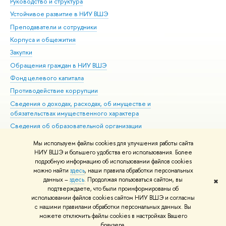
Руководство и структура
Дов
Устойчивое развитие в НИУ ВШЭ
Ол
Преподаватели и сотрудники
При
Корпуса и общежития
Вы
Закупки
При
Обращения граждан в НИУ ВШЭ
Ас
Фонд целевого капитала
До
Противодействие коррупции
Цен
Сведения о доходах, расходах, об имуществе и
Би
обязательствах имущественного характера
Об
Сведения об образовательной организации
Обр
Людям с ограниченными возможностями здоровья
Мы используем файлы cookies для улучшения работы сайта
Единая платежная страница
НИУ ВШЭ и большего удобства его использования. Более
подробную информацию об использовании файлов cookies
Работа в Вышке
можно найти
здесь
, наши правила обработки персональных
данных –
здесь
. Продолжая пользоваться сайтом, вы
✖
Редактору
подтверждаете, что были проинформированы об
© НИУ ВШЭ 1993–2026
Адреса и контакты
Условия использования
использовании файлов cookies сайтом НИУ ВШЭ и согласны
с нашими правилами обработки персональных данных. Вы
материалов
Политика конфиденциальности
Карта сайта
можете отключить файлы cookies в настройках Вашего
Шрифты HSE Sans и HSE Slab разработаны в
Школе дизайна НИУ ВШЭ
браузера.