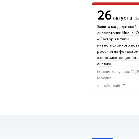
26
августа
1
Защита кандидатской
диссертации
Ивана Ю
«Факторы и типы
инвестиционного пов
россиян на фондовом
экономико-социологи
анализ»
Мясницкая улица, 11, 
Москва
очно/онлайн