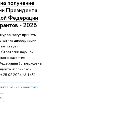
 на получение
ии Президента
кой Федерации
рантов - 2026
нкурсе могут принять
тематика диссертации
тветствует
 Стратегии научно-
ского развития
Федерации (утверждены
идента Российской
т 28.02.2024 № 145)
риглашение к участию
а