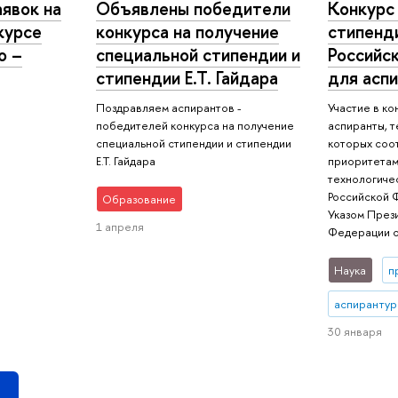
явок на
Объявлены победители
Конкурс
курсе
конкурса на получение
стипенд
о –
специальной стипендии и
Российс
стипендии Е.Т. Гайдара
для аспи
Поздравляем аспирантов -
Участие в ко
победителей конкурса на получение
аспиранты, 
специальной стипендии и стипендии
которых соо
Е.Т. Гайдара
приоритетам
технологиче
Российской 
Образование
Указом През
1 апреля
Федерации о
Наука
п
аспирантур
30 января