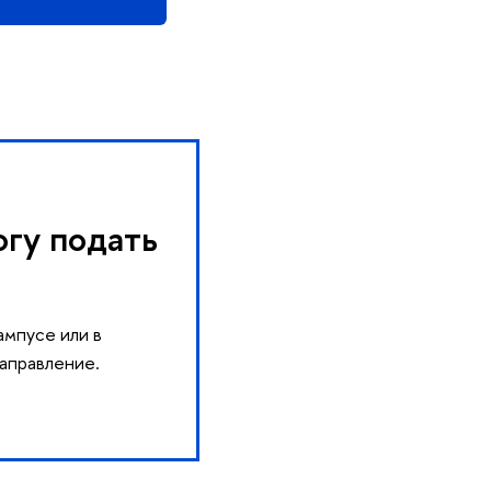
огу подать
ампусе или в
направление.