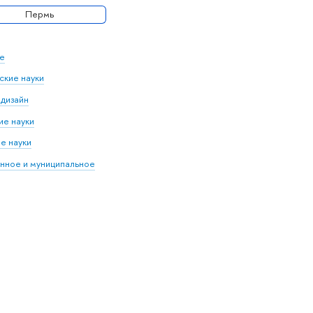
Пермь
е
кие науки
 дизайн
е науки
е науки
нное и муниципальное