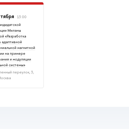
нтября
13:00
андидатской
ации
Миланы
ой «Разработка
в адаптивной
ниальной магнитной
ии на примере
ания и модуляции
ьной системы»
енный переулок, 3,
Москва