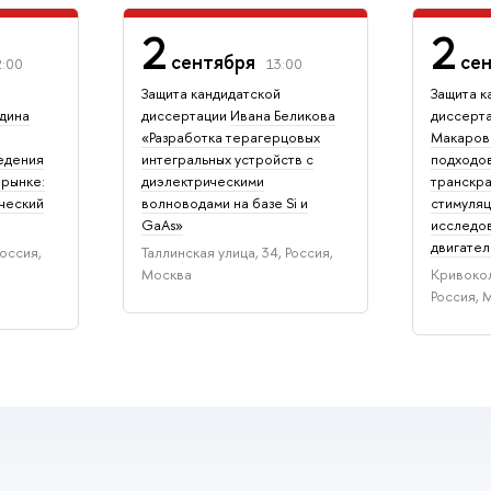
2
2
сентября
се
2:00
13:00
Защита кандидатской
Защита к
дина
диссертации
Ивана Беликова
диссерт
«Разработка терагерцовых
Макаров
едения
интегральных устройств с
подходо
 рынке:
диэлектрическими
транскра
ческий
волноводами на базе Si и
стимуляц
GaAs»
исследов
двигател
Россия,
Таллинская улица, 34, Россия,
Москва
Кривокол
Россия, 