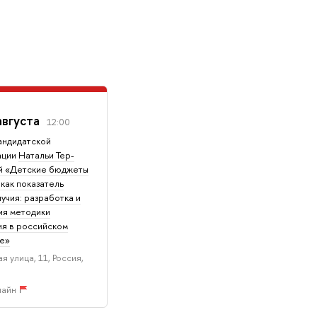
августа
12:00
андидатской
ации
Натальи Тер-
й «Детские бюджеты
как показатель
учия: разработка и
ия методики
я в российском
те»
я улица, 11, Россия,
лайн