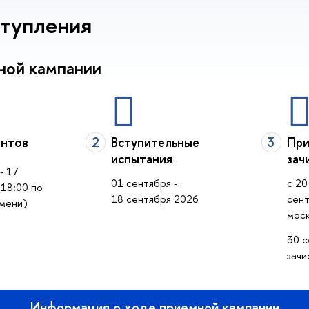
тупления
ной кампании
нтов
2
Вступительные
3
При
испытания
зач
- 17
01 сентября -
с 20
 18:00 по
18 сентября 2026
сент
мени)
мос
30 с
зачи
Информация о ходе приемной кампании