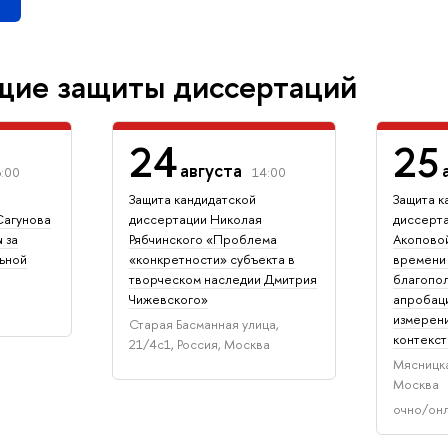
щие защиты диссертаций
24
25
августа
6:00
14:00
Защита кандидатской
Защита к
Сагунова
диссертации
Николая
диссерт
 за
Рябчинского «Проблема
Акопово
ьной
«конкретности» субъекта в
времени 
творческом наследии Дмитрия
благопол
Чижевского»
апробац
измерени
Старая Басманная улица,
контекс
21/4с1, Россия, Москва
Мясницка
Москва
очно/он