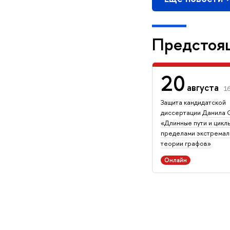
Предстоя
20
августа
1
Защита кан­ди­дат­ской
диссертации
Данила 
«Длинные пути и циклы
пределами экстремал
теории графов»
Онлайн