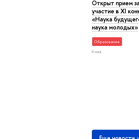
Открыт прием за
участие в XI кон
«Наука будущег
наука молодых»
Образование
6 мая
Еще новости