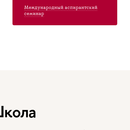
Международный аспирантский
семинар
Школа