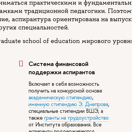
заниматься практическими и фундаменталь
рамками традиционной педагогики. Поэтому
ние, аспирантура ориентирована на выпуск
ругих специальностей.
duate school of education мирового уровн
Система финансовой
поддержки аспирантов
Включает в себя возможность
получить на конкурсной основе
академическую стипендию
,
именную стипендию Э. Днепрова
,
специальные стипендии ВШЭ, а
также
гранты на трудоустройство
от Института образования. Все
аспиранты поддерживаются