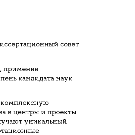
диссертационный совет
к, применяя
пень кандидата наук
й комплексную
а в центры и проекты
олучают уникальный
ертационные