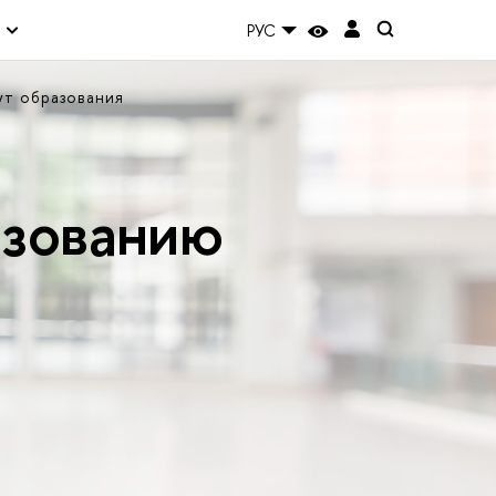
РУС
ут образования
азованию