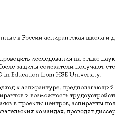
ные в России аспирантская школа и 
проводить исследования на стыке нау
осле защиты соискатели получают сте
in Education from HSE University.
одход к аспирантуре, предполагающи
рантов и возможность трудоустройств
каясь в проекты центров, аспиранты п
овательских командах, проводят дисс