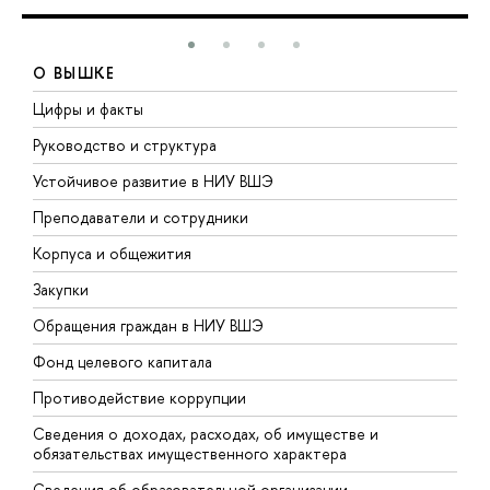
О ВЫШКЕ
Цифры и факты
Л
Руководство и структура
Д
Устойчивое развитие в НИУ ВШЭ
О
Преподаватели и сотрудники
П
Корпуса и общежития
В
Закупки
П
Обращения граждан в НИУ ВШЭ
А
Фонд целевого капитала
Д
Противодействие коррупции
Ц
Сведения о доходах, расходах, об имуществе и
Б
обязательствах имущественного характера
О
Сведения об образовательной организации