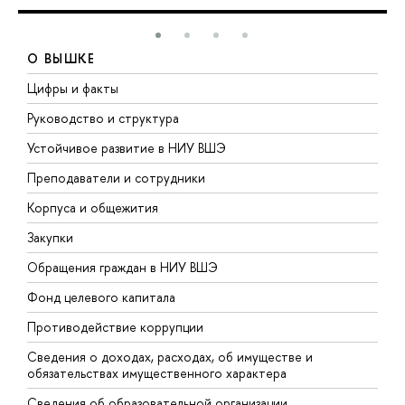
О ВЫШКЕ
Цифры и факты
Л
Руководство и структура
Д
Устойчивое развитие в НИУ ВШЭ
О
Преподаватели и сотрудники
П
Корпуса и общежития
В
Закупки
П
Обращения граждан в НИУ ВШЭ
А
Фонд целевого капитала
Д
Противодействие коррупции
Ц
Сведения о доходах, расходах, об имуществе и
Б
обязательствах имущественного характера
О
Сведения об образовательной организации