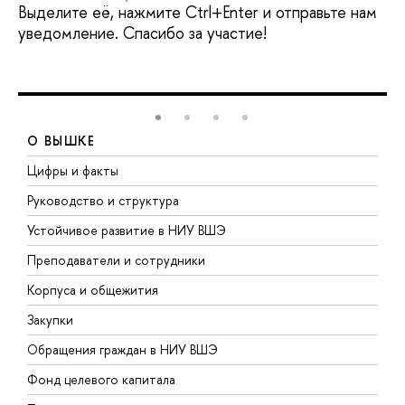
Выделите её, нажмите Ctrl+Enter и отправьте нам
уведомление. Спасибо за участие!
О ВЫШКЕ
Цифры и факты
Л
Руководство и структура
Д
Устойчивое развитие в НИУ ВШЭ
О
Преподаватели и сотрудники
П
Корпуса и общежития
В
Закупки
П
Обращения граждан в НИУ ВШЭ
А
Фонд целевого капитала
Д