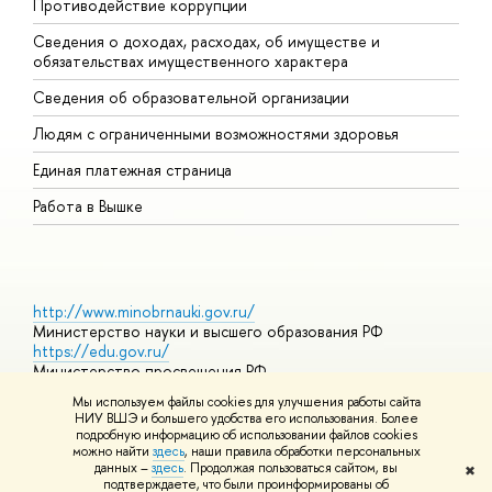
Противодействие коррупции
Ц
Сведения о доходах, расходах, об имуществе и
Б
обязательствах имущественного характера
О
Сведения об образовательной организации
О
Людям с ограниченными возможностями здоровья
Единая платежная страница
Работа в Вышке
http://www.minobrnauki.gov.ru/
Министерство науки и высшего образования РФ
https://edu.gov.ru/
Министерство просвещения РФ
https://elearning.hse.ru/mooc
Мы используем файлы cookies для улучшения работы сайта
Массовые открытые онлайн-курсы
НИУ ВШЭ и большего удобства его использования. Более
подробную информацию об использовании файлов cookies
можно найти
здесь
, наши правила обработки персональных
данных –
здесь
. Продолжая пользоваться сайтом, вы
✖
© НИУ ВШЭ 1993–2026
Адреса и контакты
Условия
подтверждаете, что были проинформированы об