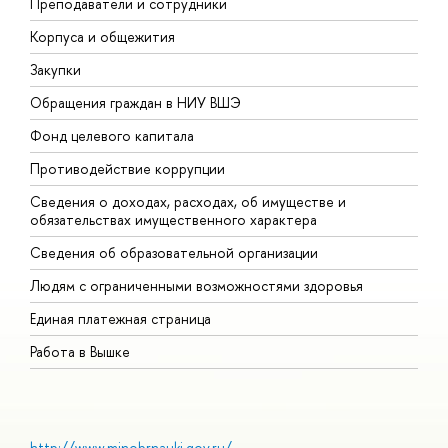
Преподаватели и сотрудники
П
Корпуса и общежития
В
Закупки
П
Обращения граждан в НИУ ВШЭ
А
Фонд целевого капитала
Д
Противодействие коррупции
Ц
Сведения о доходах, расходах, об имуществе и
Б
обязательствах имущественного характера
О
Сведения об образовательной организации
О
Людям с ограниченными возможностями здоровья
Единая платежная страница
Работа в Вышке
http://www.minobrnauki.gov.ru/