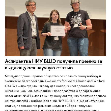
Аспирантка НИУ ВШЭ получила премию за
выдающуюся научную статью
Международное научное общество по коллективному выбору и
экономике благосостояния — Society for Social Choice and Welfare
(SSCW) — присудило награду для молодых исследователей
Ангелине Юдиной, аспирантке и преподавателю департамента
математики ФЭН, младшему научному сотруднику Международного
центра анализа и выбора решений НИУ ВШЭ. Ученые отметили ее
статью, посвященную решениям задачи выбора наилучших
альтернатив на основании результатов их попарных сравнений.