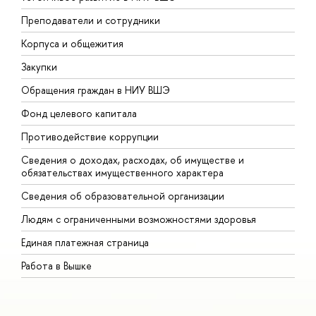
Преподаватели и сотрудники
П
Корпуса и общежития
В
Закупки
П
Обращения граждан в НИУ ВШЭ
А
Фонд целевого капитала
Д
Противодействие коррупции
Ц
Сведения о доходах, расходах, об имуществе и
Б
обязательствах имущественного характера
О
Сведения об образовательной организации
О
Людям с ограниченными возможностями здоровья
Единая платежная страница
Работа в Вышке