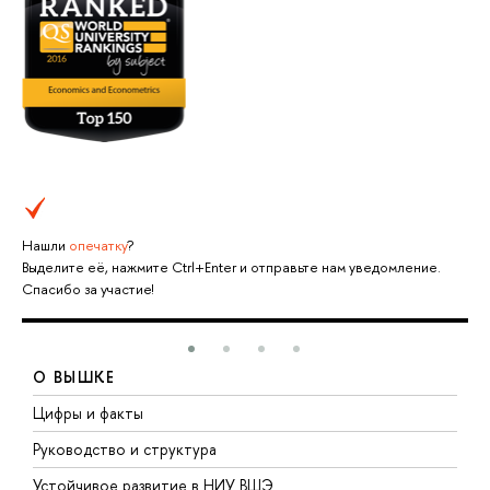
Нашли
опечатку
?
Выделите её, нажмите Ctrl+Enter и отправьте нам уведомление.
Спасибо за участие!
О ВЫШКЕ
Цифры и факты
Л
Руководство и структура
Д
Устойчивое развитие в НИУ ВШЭ
О