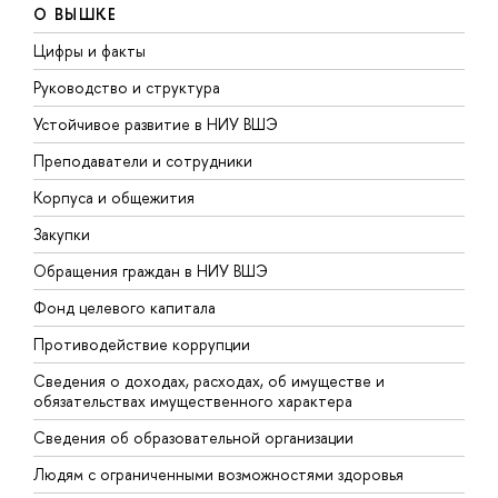
О ВЫШКЕ
Цифры и факты
Л
Руководство и структура
Д
Устойчивое развитие в НИУ ВШЭ
О
Преподаватели и сотрудники
П
Корпуса и общежития
В
Закупки
П
Обращения граждан в НИУ ВШЭ
А
Фонд целевого капитала
Д
Противодействие коррупции
Ц
Сведения о доходах, расходах, об имуществе и
Б
обязательствах имущественного характера
О
Сведения об образовательной организации
О
Людям с ограниченными возможностями здоровья