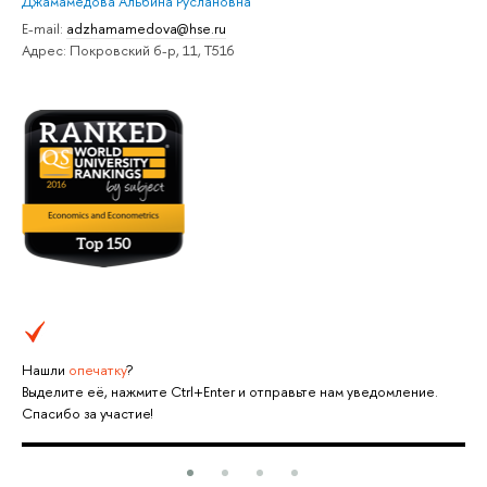
Джамамедова Альбина Руслановна
E-mail:
adzhamamedova@hse.ru
Адрес: Покровский б-р, 11, Т516
Нашли
опечатку
?
Выделите её, нажмите Ctrl+Enter и отправьте нам уведомление.
Спасибо за участие!