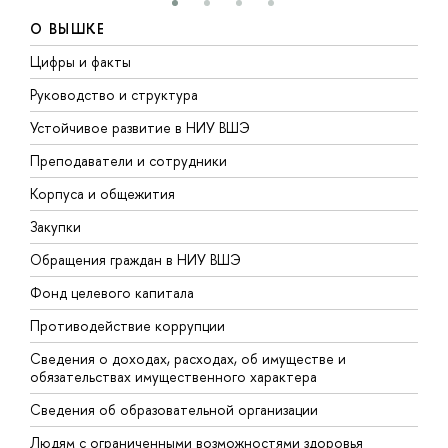
О ВЫШКЕ
Цифры и факты
Л
Руководство и структура
Д
Устойчивое развитие в НИУ ВШЭ
О
Преподаватели и сотрудники
П
Корпуса и общежития
В
Закупки
П
Обращения граждан в НИУ ВШЭ
А
Фонд целевого капитала
Д
Противодействие коррупции
Ц
Сведения о доходах, расходах, об имуществе и
Б
обязательствах имущественного характера
О
Сведения об образовательной организации
О
Людям с ограниченными возможностями здоровья