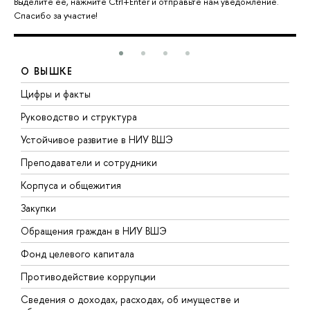
Выделите её, нажмите Ctrl+Enter и отправьте нам уведомление.
Спасибо за участие!
О ВЫШКЕ
Цифры и факты
Л
Руководство и структура
Д
Устойчивое развитие в НИУ ВШЭ
О
Преподаватели и сотрудники
П
Корпуса и общежития
В
Закупки
П
Обращения граждан в НИУ ВШЭ
А
Фонд целевого капитала
Д
Противодействие коррупции
Ц
Сведения о доходах, расходах, об имуществе и
Б