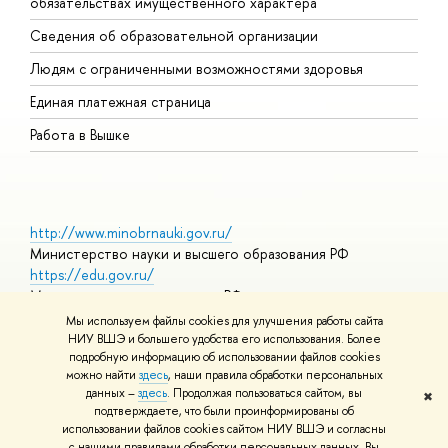
обязательствах имущественного характера
О
Сведения об образовательной организации
О
Людям с ограниченными возможностями здоровья
Единая платежная страница
Работа в Вышке
http://www.minobrnauki.gov.ru/
Министерство науки и высшего образования РФ
https://edu.gov.ru/
Министерство просвещения РФ
https://elearning.hse.ru/mooc
Мы используем файлы cookies для улучшения работы сайта
Массовые открытые онлайн-курсы
НИУ ВШЭ и большего удобства его использования. Более
подробную информацию об использовании файлов cookies
можно найти
здесь
, наши правила обработки персональных
данных –
здесь
. Продолжая пользоваться сайтом, вы
✖
© НИУ ВШЭ 1993–2026
Адреса и контакты
Условия
подтверждаете, что были проинформированы об
использования материалов
Политика конфиденциальности
Карта
использовании файлов cookies сайтом НИУ ВШЭ и согласны
сайта
с нашими правилами обработки персональных данных. Вы