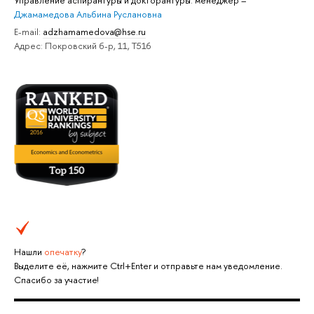
Управление аспирантуры и докторантуры: менеджер
–
Джамамедова Альбина Руслановна
E-mail:
adzhamamedova@hse.ru
Адрес: Покровский б-р, 11, Т516
Нашли
опечатку
?
Выделите её, нажмите Ctrl+Enter и отправьте нам уведомление.
Спасибо за участие!