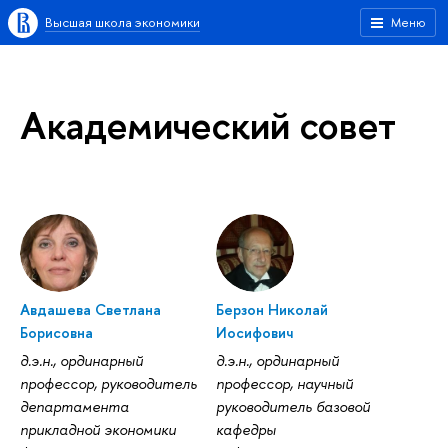
Высшая школа экономики
Меню
Академический совет
Авдашева Светлана
Берзон Николай
Борисовна
Иосифович
д.э.н., ординарный
д.э.н., ординарный
профессор, руководитель
профессор, научный
департамента
руководитель базовой
прикладной экономики
кафедры