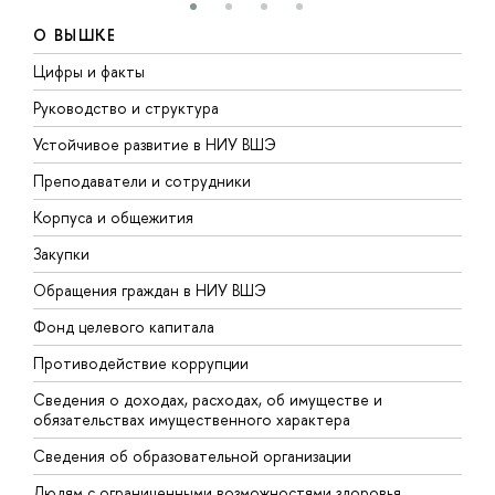
О ВЫШКЕ
Цифры и факты
Л
Руководство и структура
Д
Устойчивое развитие в НИУ ВШЭ
О
Преподаватели и сотрудники
П
Корпуса и общежития
В
Закупки
П
Обращения граждан в НИУ ВШЭ
А
Фонд целевого капитала
Д
Противодействие коррупции
Ц
Сведения о доходах, расходах, об имуществе и
Б
обязательствах имущественного характера
О
Сведения об образовательной организации
О
Людям с ограниченными возможностями здоровья