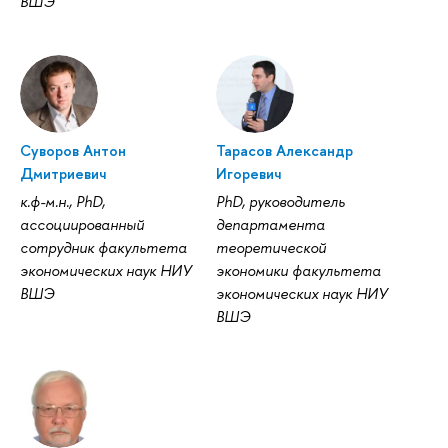
ВШЭ
Суворов Антон
Тарасов Александр
Дмитриевич
Игоревич
к.ф-м.н., PhD,
PhD, руководитель
ассоциированный
департамента
сотрудник факультета
теоретической
экономических наук НИУ
экономики факультета
ВШЭ
экономических наук НИУ
ВШЭ