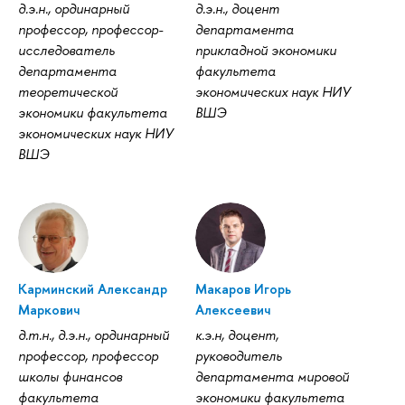
д.э.н., ординарный
д.э.н., доцент
профессор, профессор-
департамента
исследователь
прикладной экономики
департамента
факультета
теоретической
экономических наук НИУ
экономики факультета
ВШЭ
экономических наук НИУ
ВШЭ
Карминский Александр
Макаров Игорь
Маркович
Алексеевич
д.т.н., д.э.н., ординарный
к.э.н, доцент,
профессор, профессор
руководитель
школы финансов
департамента мировой
факультета
экономики факультета