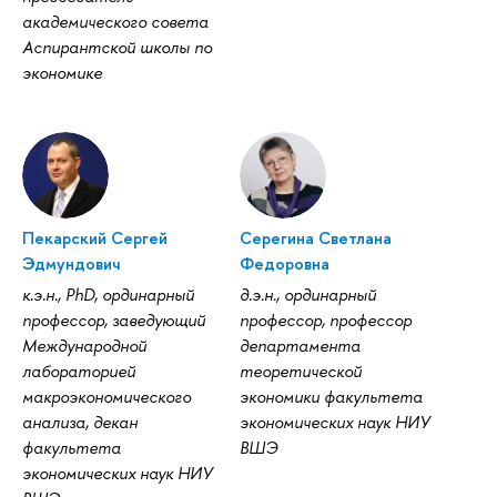
академического совета
Аспирантской школы по
экономике
Пекарский Сергей
Серегина Светлана
Эдмундович
Федоровна
к.э.н., PhD, ординарный
д.э.н., ординарный
профессор, заведующий
профессор, профессор
Международной
департамента
лабораторией
теоретической
макроэкономического
экономики факультета
анализа, декан
экономических наук НИУ
факультета
ВШЭ
экономических наук НИУ