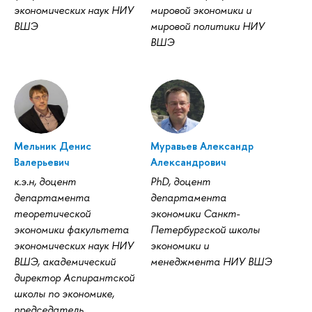
экономических наук НИУ
мировой экономики и
ВШЭ
мировой политики НИУ
ВШЭ
Мельник Денис
Муравьев Александр
Валерьевич
Александрович
к.э.н, доцент
PhD, доцент
департамента
департамента
теоретической
экономики Санкт-
экономики факультета
Петербургской школы
экономических наук НИУ
экономики и
ВШЭ, академический
менеджмента НИУ ВШЭ
директор Аспирантской
школы по экономике,
председатель