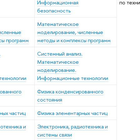
Информационная
по техн
безопасность
Математическое
исленные
моделирование, численные
сы программ
методы и комплексы программ
.
Системный анализ.
Математическое
моделирование.
технологии
Информационные технологии
ованного
Физика конденсированного
состояния
ных частиц
Физика элементарных частиц
отехника и
Электроника, радиотехника и
системы связи