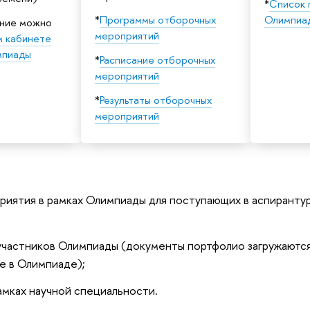
*
Список 
*
Программы отборочных
Олимпиа
ение можно
мероприятий
м кабинете
мпиады
*
Расписание отборочных
мероприятий
*
Результаты отборочных
мероприятий
иятия в рамках Олимпиады для поступающих в аспирантур
участников Олимпиады (документы портфолио загружаются
ие в Олимпиаде);
мках научной специальности.