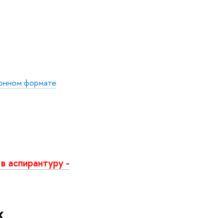
ионном формате
в аспирантуру -
х