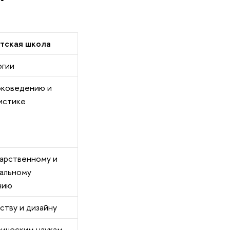
тская школа
огии
оковедению и
истике
дарственному и
альному
нию
ству и дизайну
рическим наукам