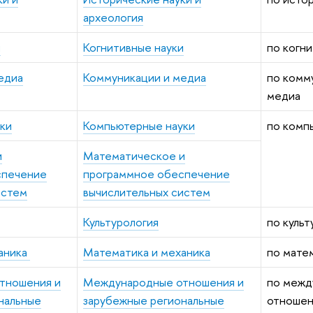
археология
и
Когнитивные науки
по когн
едиа
Коммуникации и медиа
по комм
медиа
ки
Компьютерные науки
по комп
и
Математическое и
спечение
программное обеспечение
истем
вычислительных систем
Культурология
по культ
аника
Математика и механика
по мате
тношения и
Международные отношения и
по межд
нальные
зарубежные региональные
отношен