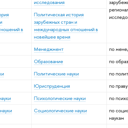
исследования
зарубеж
региона
ория
Политическая история
исследо
и
зарубежных стран и
тношений в
международных отношений в
новейшее время
Менеджмент
по мене
Образование
по обра
ки
Политические науки
по поли
Юриспруденция
по праву
науки
Психологические науки
по псих
науки
Социологические науки
по соци
наукам