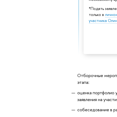
*Подать заявл
только в
лично
участника Оли
Отборочные меропр
этапа:
оценка портфолио 
заявления на участ
собеседование в ра