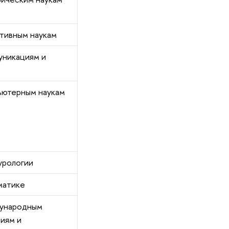
итивным наукам
уникациям и
ьютерным наукам
урологии
матике
ународным
иям и