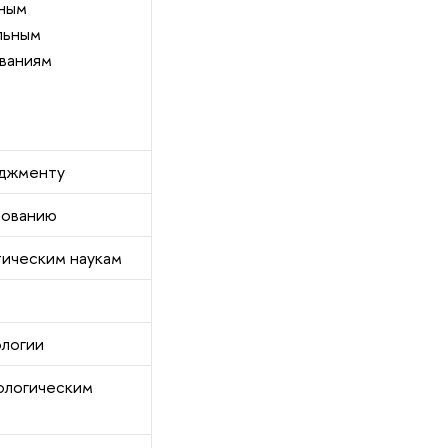
ным
льным
ваниям
джменту
зованию
тическим наукам
ологии
ологическим