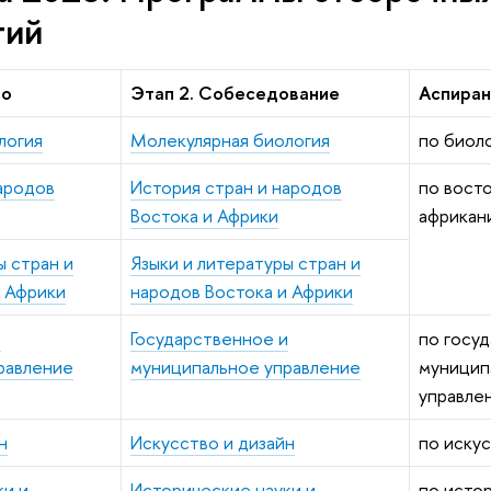
тий
ио
Этап 2. Собеседование
Аспиран
логия
Молекулярная биология
по биол
ародов
История стран и народов
по вост
Востока и Африки
африкан
ы стран и
Языки и литературы стран и
и Африки
народов Востока и Африки
и
Государственное и
по госу
равление
муниципальное управление
муницип
управле
н
Искусство и дизайн
по искус
ки и
Исторические науки и
по исто