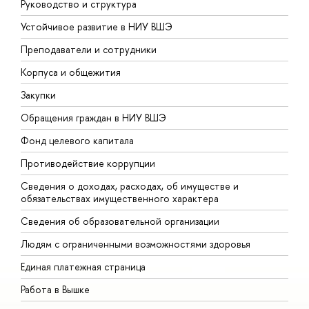
Руководство и структура
Д
Устойчивое развитие в НИУ ВШЭ
О
Преподаватели и сотрудники
П
Корпуса и общежития
В
Закупки
П
Обращения граждан в НИУ ВШЭ
А
Фонд целевого капитала
Д
Противодействие коррупции
Ц
Сведения о доходах, расходах, об имуществе и
Б
обязательствах имущественного характера
О
Сведения об образовательной организации
О
Людям с ограниченными возможностями здоровья
Единая платежная страница
Работа в Вышке