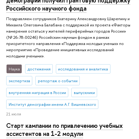
демографии получил грантовую поддержку
Российского научного фонда
Поздравляем сотрудников Екатерину Александровну Шарепину и
Михаила Олеговича Балабана с поддержкой их проекта «Факторы
намерения остаться у жителей периферийных городов России»
(№ 26-78-00246) Российским научным фондом в рамках
приоритетного направления «Поддержка молодых ученых» по
мероприятию «Проведение инициативных исследований
молодыми учеными».
Наука
достижения
исследования и аналитика
экспертиза
репортаж о событии
внутренняя миграция в России
выпускники
Институт демографии имени А.Г. Вишневского
21 июля
Старт кампании по привлечению учебных
ассистентов на 1-2 модули