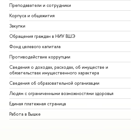
Преподаватели и сотрудники
П
Корпуса и общежития
В
Закупки
П
Обращения граждан в НИУ ВШЭ
А
Фонд целевого капитала
Д
Противодействие коррупции
Ц
Сведения о доходах, расходах, об имуществе и
Б
обязательствах имущественного характера
О
Сведения об образовательной организации
О
Людям с ограниченными возможностями здоровья
Единая платежная страница
Работа в Вышке