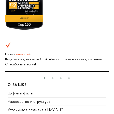
Нашли
опечатку
?
Выделите её, нажмите Ctrl+Enter и отправьте нам уведомление.
Спасибо за участие!
О ВЫШКЕ
Цифры и факты
Л
Руководство и структура
Д
Устойчивое развитие в НИУ ВШЭ
О