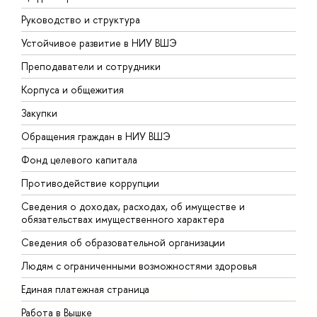
Руководство и структура
Д
Устойчивое развитие в НИУ ВШЭ
О
Преподаватели и сотрудники
П
Корпуса и общежития
В
Закупки
П
Обращения граждан в НИУ ВШЭ
А
Фонд целевого капитала
Д
Противодействие коррупции
Ц
Сведения о доходах, расходах, об имуществе и
Б
обязательствах имущественного характера
О
Сведения об образовательной организации
О
Людям с ограниченными возможностями здоровья
Единая платежная страница
Работа в Вышке