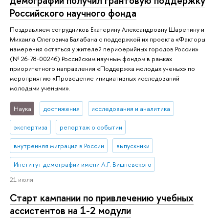
демографии получил грантовую поддержку
Российского научного фонда
Поздравляем сотрудников Екатерину Александровну Шарепину и
Михаила Олеговича Балабана с поддержкой их проекта «Факторы
намерения остаться у жителей периферийных городов России»
(№ 26-78-00246) Российским научным фондом в рамках
приоритетного направления «Поддержка молодых ученых» по
мероприятию «Проведение инициативных исследований
молодыми учеными».
Наука
достижения
исследования и аналитика
экспертиза
репортаж о событии
внутренняя миграция в России
выпускники
Институт демографии имени А.Г. Вишневского
21 июля
Старт кампании по привлечению учебных
ассистентов на 1-2 модули