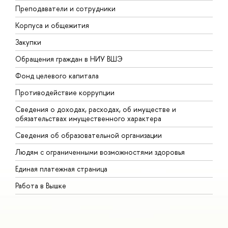
Преподаватели и сотрудники
П
Корпуса и общежития
В
Закупки
П
Обращения граждан в НИУ ВШЭ
А
Фонд целевого капитала
Д
Противодействие коррупции
Ц
Сведения о доходах, расходах, об имуществе и
Б
обязательствах имущественного характера
О
Сведения об образовательной организации
О
Людям с ограниченными возможностями здоровья
Единая платежная страница
Работа в Вышке