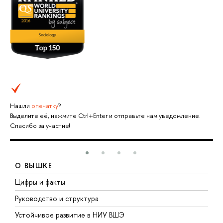
Нашли
опечатку
?
Выделите её, нажмите Ctrl+Enter и отправьте нам уведомление.
Спасибо за участие!
О ВЫШКЕ
Цифры и факты
Л
Руководство и структура
Д
Устойчивое развитие в НИУ ВШЭ
О