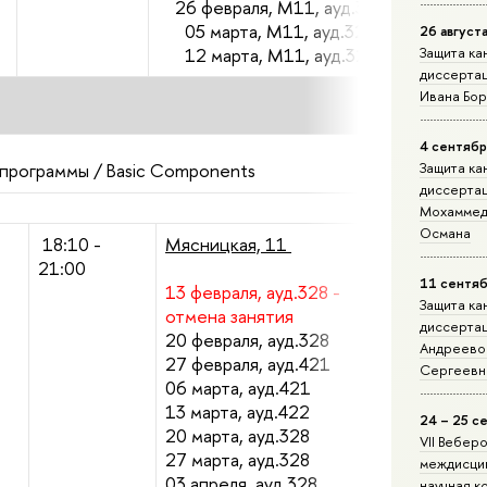
26
февраля
, М11, ауд.
320
05 марта, М11, ауд.320
26 август
12 марта, М11, ауд.
320
Защита ка
диссерта
Ивана Бо
4 сентябр
Защита ка
программы / Basic Components
диссерта
Мохаммед
Османа
18:10 -
Мясницкая, 11
21:00
11 сентяб
13 февраля, ауд.328 -
Защита ка
отмена занятия
диссерта
20 февраля, ауд.328
Андреево
27 февраля, ауд.421
Сергеевн
06 марта, ауд.421
13 марта, ауд.422
24 – 25 с
20 марта, ауд.328
VII Вебер
27 марта, ауд.328
междисци
03 апреля, ауд.328
научная 