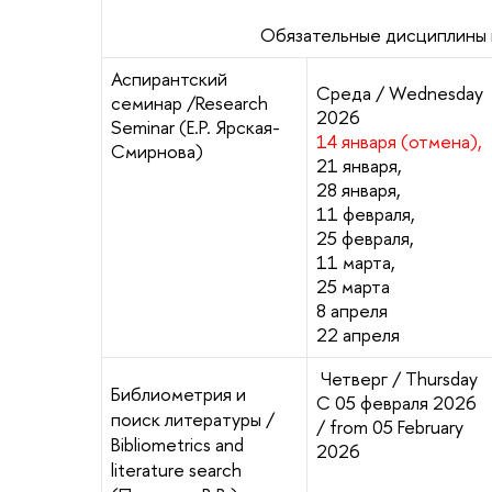
Обязательные дисциплины 
Аспирантский
Среда / Wednesday
семинар /Research
2026
Seminar (Е.Р. Ярская-
14 января (отмена),
Смирнова)
21 января,
28 января,
11 февраля,
25 февраля,
11 марта,
25 марта
8 апреля
22 апреля
Четверг / Thursday
Библиометрия и
С 05 февраля 2026
поиск литературы /
/ from 05 February
Bibliometrics and
2026
literature search