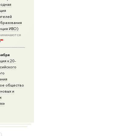
одная
ция
ателей
образования
нция ИВО)
 принимаются
оября
ия к 20-
сийского
ого
ания
кое общество
новых и
х
ях»