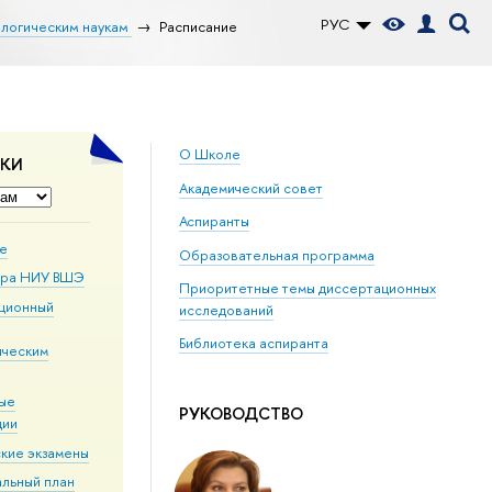
РУС
ологическим наукам
Расписание
О Школе
ДКИ
Академический совет
Аспиранты
ие
Образовательная программа
ура НИУ ВШЭ
Приоритетные темы диссертационных
ционный
исследований
Библиотека аспиранта
ическим
ые
РУКОВОДСТВО
ции
кие экзамены
альный план