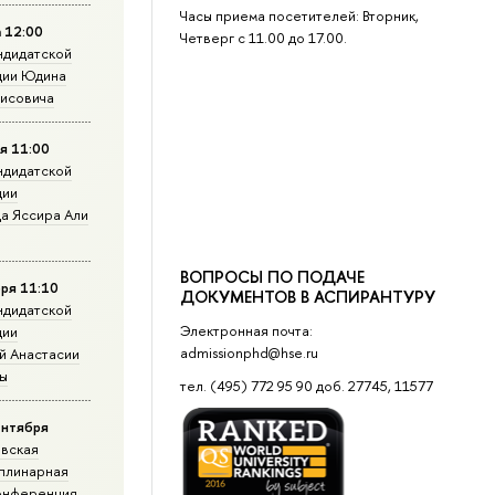
Часы приема посетителей: Вторник,
а 12:00
Четверг с 11.00 до 17.00.
ндидатской
ции Юдина
рисовича
я 11:00
ндидатской
ции
а Яссира Али
ВОПРОСЫ ПО ПОДАЧЕ
ря 11:10
ДОКУМЕНТОВ В АСПИРАНТУРУ
ндидатской
Электронная почта:
ции
admissionphd@hse.ru
й Анастасии
ы
тел. (495) 772 95 90 доб. 27745, 11577
ентября
овская
плинарная
конференция