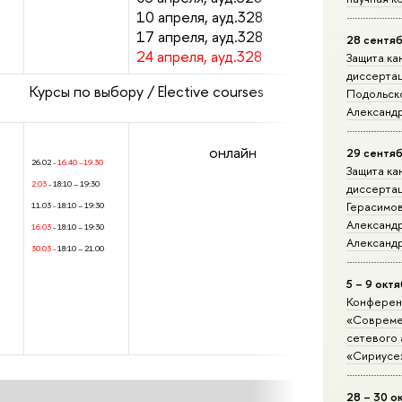
10 апреля, ауд.328
17 апреля, ауд.328
28 сентяб
24 апреля, ауд.328
Защита ка
диссерта
Elective courses
Подольск
Александ
онлайн
29 сентяб
26.02 -
16:40 –19.30
Защита ка
2.03
- 18:10 – 19:30
диссерта
Герасимо
11.03 - 18:10 – 19:30
Александ
16.03
- 18:10 – 19:30
Александ
30.03
- 18:10 – 21.00
5 – 9 окт
Конферен
«Совреме
сетевого 
«Сириусе
28 – 30 о