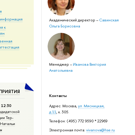
я
 информация
Академический директор
–
Савинская
Ольга Борисовна
я к
иям
твенная
аттестация
Менеджер
–
Иванова Виктория
Анатольевна
ПРИЯТИЯ
Контакты
а 12:30
Адрес: ​Москва,
ул. Мясницкая,
ндидатской
д.11
, к. 305.
ии Тер-
Телефон: (495) 772 9590 * 22969
 Натальи
ы
Электронная почта:
vivanova@hse.ru