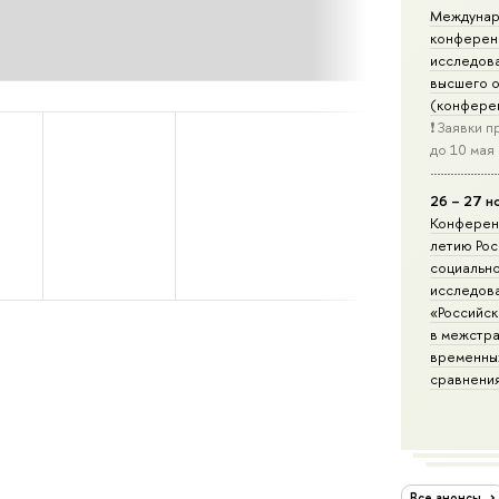
Междунар
конферен
исследов
высшего 
(конфере
❗️ Заявки
до 10 мая
26 – 27 н
Конференц
летию Рос
социальн
исследов
«Российс
в межстра
временны
сравнени
Все анонсы