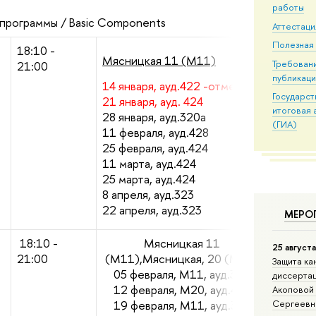
работы
программы / Basic Components
Аттестаци
Полезная
18:10 -
Мясницкая 11 (М11)
Требовани
21:00
публикац
14 января, ауд.422 -отмена
Государс
21 января, ауд. 424
итоговая 
28 января, ауд.320а
(ГИА)
11 февраля, ауд.428
25 февраля, ауд.424
11 марта, ауд.424
25 марта, ауд.424
8 апреля, ауд.323
22 апреля, ауд.323
МЕРО
18:10 -
Мясницкая 11
25 август
21:00
(М11),Мясницкая, 20 (М20)
Защита ка
05 февраля, М11, ауд.320
диссертац
12 февраля
, М20, ауд.414
Акоповой
19
февраля
, М11, ауд.
320
Сергеевн