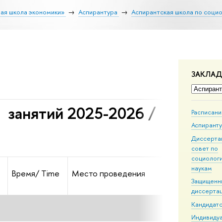
ая школа экономики»
Аспирантура
Аспирантская школа по соци
ЗАКЛА
тий 2025-2026 /
Расписан
Аспирант
Диссерта
совет по
социолог
наукам
Время/ Time
Место проведения
Защищенн
диссерта
Кандидатс
Индивиду