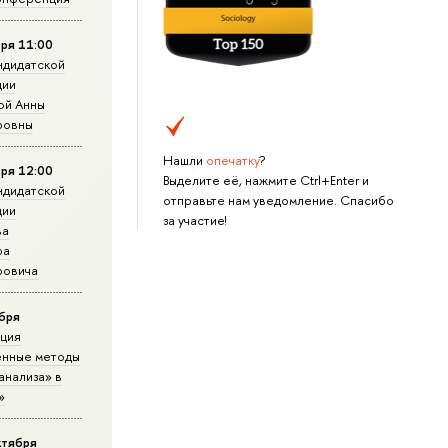
ря 11:00
ндидатской
ции
ой Анны
ровны
Нашли
опечатку
?
ря 12:00
Выделите её, нажмите Ctrl+Enter и
ндидатской
отправьте нам уведомление. Спасибо
ции
за участие!
ва
ра
ровича
ября
ция
нные методы
анализа» в
»
ктября