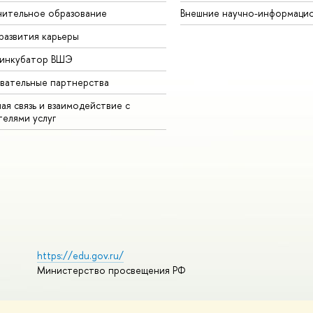
ительное образование
Внешние научно-информаци
развития карьеры
-инкубатор ВШЭ
вательные партнерства
ая связь и взаимодействие с
телями услуг
https://edu.gov.ru/
Министерство просвещения РФ