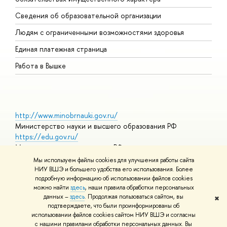
О
Сведения об образовательной организации
О
Людям с ограниченными возможностями здоровья
Единая платежная страница
Работа в Вышке
http://www.minobrnauki.gov.ru/
Министерство науки и высшего образования РФ
https://edu.gov.ru/
Министерство просвещения РФ
https://elearning.hse.ru/mooc
Мы используем файлы cookies для улучшения работы сайта
Массовые открытые онлайн-курсы
НИУ ВШЭ и большего удобства его использования. Более
подробную информацию об использовании файлов cookies
можно найти
здесь
, наши правила обработки персональных
данных –
здесь
. Продолжая пользоваться сайтом, вы
✖
© НИУ ВШЭ 1993–2026
Адреса и контакты
Условия
подтверждаете, что были проинформированы об
использования материалов
Политика конфиденциальности
Карта
использовании файлов cookies сайтом НИУ ВШЭ и согласны
сайта
с нашими правилами обработки персональных данных. Вы