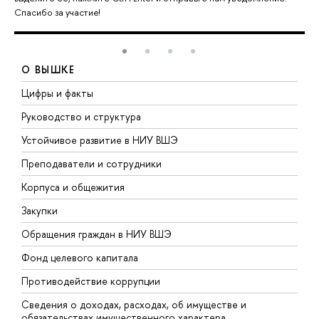
Спасибо за участие!
О ВЫШКЕ
Цифры и факты
Л
Руководство и структура
Д
Устойчивое развитие в НИУ ВШЭ
О
Преподаватели и сотрудники
П
Корпуса и общежития
В
Закупки
П
Обращения граждан в НИУ ВШЭ
А
Фонд целевого капитала
Д
Противодействие коррупции
Ц
Сведения о доходах, расходах, об имуществе и
Б
обязательствах имущественного характера