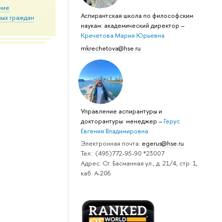
ние
Аспирантская школа по философским
ных граждан
наукам: академический директор
–
Кречетова Мария Юрьевна
mkrechetova@hse.ru
Управление аспирантуры и
докторантуры: менеджер
–
Герус
Евгения Владимировна
Электронная почта:
egerus@hse.ru
Тел.: (495)772-95-90 *23007
Адрес: Ст. Басманная ул., д. 21/4, стр. 1,
каб. А-206.