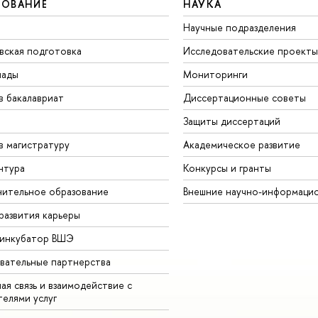
ЗОВАНИЕ
НАУКА
Научные подразделения
вская подготовка
Исследовательские проекты
иады
Мониторинги
в бакалавриат
Диссертационные советы
Защиты диссертаций
в магистратуру
Академическое развитие
нтура
Конкурсы и гранты
ительное образование
Внешние научно-информаци
развития карьеры
-инкубатор ВШЭ
вательные партнерства
ая связь и взаимодействие с
телями услуг