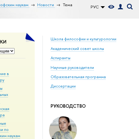
софским наукам
Новости
Тема
РУС
Школа философии и культурологии
ДКИ
Академический совет школы
Аспиранты
Научные руководители
ние в
Образовательная программа
уру
Диссертации
мы
ьных
й
РУКОВОДСТВО
еская
ура
ные
ки по
ким наукам