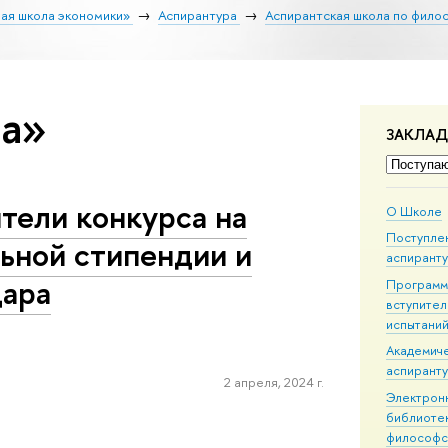
ая школа экономики»
Аспирантура
Аспирантская школа по фило
ра»
ЗАКЛА
тели конкурса на
О Школе
Поступле
ьной стипендии и
аспирант
дара
Програм
вступител
испытани
Академич
аспирант
2 апреля, 2024 г.
Электрон
библиоте
философс