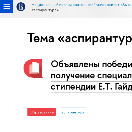
Национальный исследовательский университет «Высш
«аспирантура»
Тема «аспиранту
Объявлены победи
получение специал
стипендии Е.Т. Гай
Образование
аспирантура