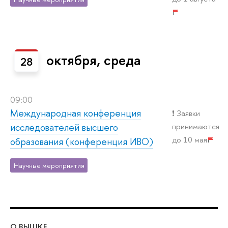
октября, среда
28
09:00
Международная конференция
❗️ Заявки
исследователей высшего
принимаются
до 10 мая
образования (конференция ИВО)
Научные мероприятия
О ВЫШКЕ
ОБ