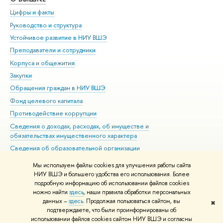
Цифры и факты
Ли
Руководство и структура
Дов
Устойчивое развитие в НИУ ВШЭ
Ол
Преподаватели и сотрудники
При
Корпуса и общежития
Вы
Закупки
При
Обращения граждан в НИУ ВШЭ
Ас
Фонд целевого капитала
До
Противодействие коррупции
Цен
Сведения о доходах, расходах, об имуществе и
Би
обязательствах имущественного характера
Об
Сведения об образовательной организации
Обр
Людям с ограниченными возможностями здоровья
Мы используем файлы cookies для улучшения работы сайта
Единая платежная страница
НИУ ВШЭ и большего удобства его использования. Более
подробную информацию об использовании файлов cookies
Работа в Вышке
можно найти
здесь
, наши правила обработки персональных
данных –
здесь
. Продолжая пользоваться сайтом, вы
✖
Редактору
подтверждаете, что были проинформированы об
© НИУ ВШЭ 1993–2026
Адреса и контакты
Условия использования
использовании файлов cookies сайтом НИУ ВШЭ и согласны