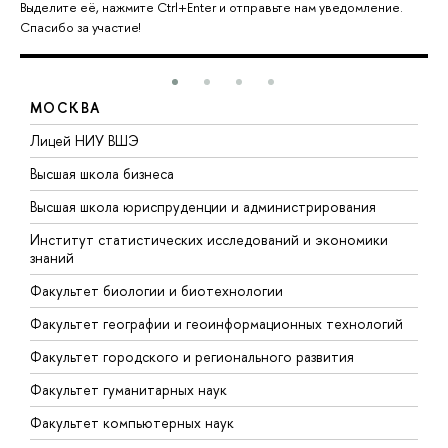
Выделите её, нажмите Ctrl+Enter и отправьте нам уведомление.
Спасибо за участие!
МОСКВА
тв
Лицей НИУ ВШЭ
Ф
н
Высшая школа бизнеса
Ф
Высшая школа юриспруденции и администрирования
Ф
Институт статистических исследований и экономики
знаний
Ф
Факультет биологии и биотехнологии
Ф
Факультет географии и геоинформационных технологий
Факультет городского и регионального развития
Факультет гуманитарных наук
Факультет компьютерных наук