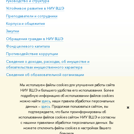
Руководство и структура
Дов
Устойчивое развитие в НИУ ВШЭ
Ол
Преподаватели и сотрудники
При
Корпуса и общежития
Вы
Закупки
При
Обращения граждан в НИУ ВШЭ
Ас
Фонд целевого капитала
До
Противодействие коррупции
Цен
Сведения о доходах, расходах, об имуществе и
Би
обязательствах имущественного характера
Об
Сведения об образовательной организации
Обр
Людям с ограниченными возможностями здоровья
Мы используем файлы cookies для улучшения работы сайта
Единая платежная страница
НИУ ВШЭ и большего удобства его использования. Более
подробную информацию об использовании файлов cookies
Работа в Вышке
можно найти
здесь
, наши правила обработки персональных
данных –
здесь
. Продолжая пользоваться сайтом, вы
✖
Редактору
подтверждаете, что были проинформированы об
© НИУ ВШЭ 1993–2026
Адреса и контакты
Условия использования
использовании файлов cookies сайтом НИУ ВШЭ и согласны
с нашими правилами обработки персональных данных. Вы
материалов
Политика конфиденциальности
Карта сайта
можете отключить файлы cookies в настройках Вашего
Шрифты HSE Sans и HSE Slab разработаны в
Школе дизайна НИУ ВШЭ
браузера.