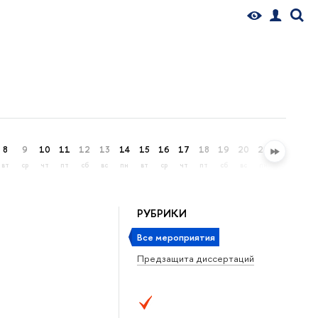
8
9
10
11
12
13
14
15
16
17
18
19
20
21
22
23
вт
ср
чт
пт
сб
вс
пн
вт
ср
чт
пт
сб
вс
пн
вт
ср
РУБРИКИ
Все мероприятия
Предзащита диссертаций