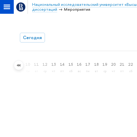
Национальный исследовательский университет «Высш
диссертаций
Мероприятия
Сегодня
7
8
9
10
11
12
13
14
15
16
17
18
19
20
21
22
пт
сб
вс
пн
вт
ср
чт
пт
сб
вс
пн
вт
ср
чт
пт
сб