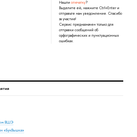
Нашли
опечатку
?
Выделите её, нажмите Ctrl+Enter и
отправьте нам уведомление. Спасибо
за участие!
Сервис предназначен только для
отправки сообщений об
орфографических и пунктуационных
ошибках.
ятия
дом ВШЭ
ин «БукВышка»