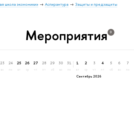
ая школа экономики»
Аспирантура
Защиты и предзащиты
Мероприятия
0
23
24
25
26
27
28
29
30
31
1
2
3
4
5
6
7
вс
пн
вт
ср
чт
пт
сб
вс
пн
вт
ср
чт
пт
сб
вс
пн
Сентябрь 2026