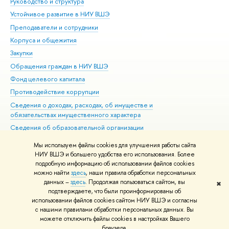
Руководство и структура
Дов
Устойчивое развитие в НИУ ВШЭ
Ол
Преподаватели и сотрудники
При
Корпуса и общежития
Вы
Закупки
При
Обращения граждан в НИУ ВШЭ
Ас
Фонд целевого капитала
До
Противодействие коррупции
Цен
Сведения о доходах, расходах, об имуществе и
Би
обязательствах имущественного характера
Об
Сведения об образовательной организации
Обр
Людям с ограниченными возможностями здоровья
Мы используем файлы cookies для улучшения работы сайта
Единая платежная страница
НИУ ВШЭ и большего удобства его использования. Более
подробную информацию об использовании файлов cookies
Работа в Вышке
можно найти
здесь
, наши правила обработки персональных
данных –
здесь
. Продолжая пользоваться сайтом, вы
✖
Редактору
подтверждаете, что были проинформированы об
© НИУ ВШЭ 1993–2026
Адреса и контакты
Условия использования
использовании файлов cookies сайтом НИУ ВШЭ и согласны
с нашими правилами обработки персональных данных. Вы
материалов
Политика конфиденциальности
Карта сайта
можете отключить файлы cookies в настройках Вашего
Шрифты HSE Sans и HSE Slab разработаны в
Школе дизайна НИУ ВШЭ
браузера.