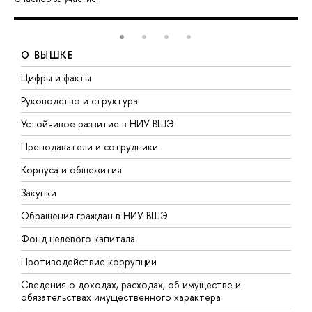
О ВЫШКЕ
Цифры и факты
Л
Руководство и структура
Д
Устойчивое развитие в НИУ ВШЭ
О
Преподаватели и сотрудники
П
Корпуса и общежития
В
Закупки
П
Обращения граждан в НИУ ВШЭ
А
Фонд целевого капитала
Д
Противодействие коррупции
Ц
Сведения о доходах, расходах, об имуществе и
Б
обязательствах имущественного характера
О