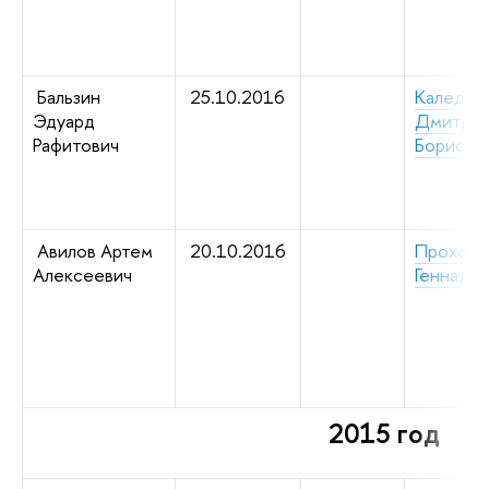
Бальзин
25.10.2016
Каледин
Эдуард
Дмитри
Рафитович
Борисов
Авилов Артем
20.10.2016
Прохоро
Алексеевич
Геннадье
2015 год