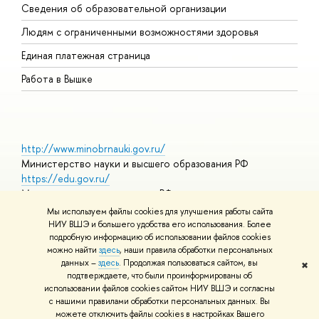
Сведения об образовательной организации
О
Людям с ограниченными возможностями здоровья
Единая платежная страница
Работа в Вышке
http://www.minobrnauki.gov.ru/
Министерство науки и высшего образования РФ
https://edu.gov.ru/
Министерство просвещения РФ
https://elearning.hse.ru/mooc
Мы используем файлы cookies для улучшения работы сайта
Массовые открытые онлайн-курсы
НИУ ВШЭ и большего удобства его использования. Более
подробную информацию об использовании файлов cookies
можно найти
здесь
, наши правила обработки персональных
данных –
здесь
. Продолжая пользоваться сайтом, вы
✖
© НИУ ВШЭ 1993–2026
Адреса и контакты
Условия
подтверждаете, что были проинформированы об
использования материалов
Политика конфиденциальности
Карта
использовании файлов cookies сайтом НИУ ВШЭ и согласны
сайта
с нашими правилами обработки персональных данных. Вы
Шрифты HSE Sans и HSE Slab разработаны в
Школе дизайна НИУ
можете отключить файлы cookies в настройках Вашего