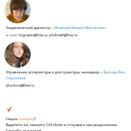
Академический директор
–
Игнатьев Михаил Викторович
e-mail:
mignatev@hse.ru
;
phdmath@hse.ru
Управление аспирантуры и докторантуры: менеджер
–
Бунтова Яна
Сергеевна
ybuntova@hse.ru
Нашли
опечатку
?
Выделите её, нажмите Ctrl+Enter и отправьте нам уведомление.
Спасибо за участие!