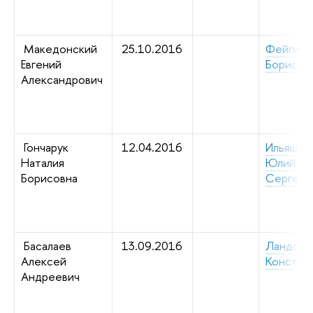
Македонский
25.10.2016
Фейгин Е
Евгений
Борисов
Александрович
Гончарук
12.04.2016
Ильяшен
Наталия
Юлий
Борисовна
Сергеев
Басалаев
13.09.2016
Ландо С
Алексей
Констан
Андреевич