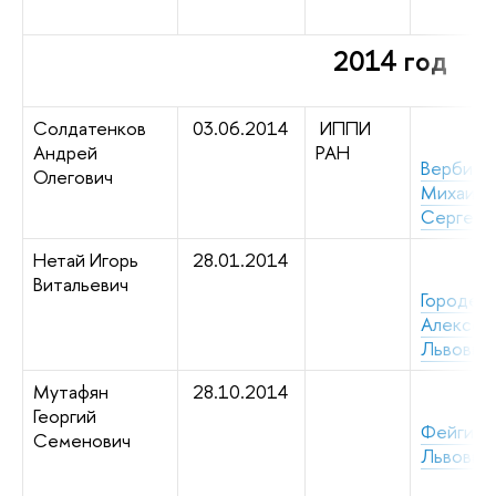
2014 год
Солдатенков
03.06.2014
ИППИ
Андрей
РАН
Вербицк
Олегович
Михаил
Сергеев
Нетай Игорь
28.01.2014
Витальевич
Городен
Алексей
Львович
Мутафян
28.10.2014
Георгий
Фейгин 
Семенович
Львович