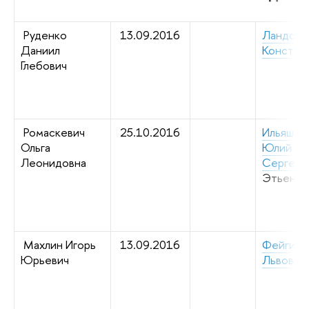
Руденко
13.09.2016
Ландо С
Даниил
Констан
Глебович
Ромаскевич
25.10.2016
Ильяшен
Ольга
Юлий
Леонидовна
Сергеев
Этьен
Махлин Игорь
13.09.2016
Фейгин 
Юрьевич
Львович