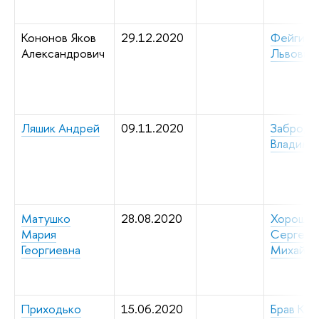
Кононов Яков
29.12.2020
Фейгин 
Александрович
Львович
Ляшик Андрей
09.11.2020
Заброди
Владими
Матушко
28.08.2020
Хорошки
Мария
Сергей
Георгиевна
Михайло
Приходько
15.06.2020
Брав Кр