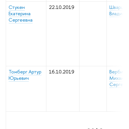
Стукен
22.10.2019
Шварцма
Екатерина
Владими
Сергеевна
Томберг Артур
16.10.2019
Вербицк
Юрьевич
Михаил
Сергеев