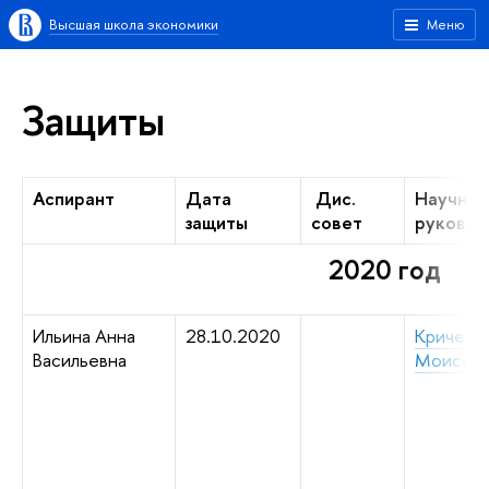
Высшая школа экономики
Меню
Защиты
Аспирант
Дата
Дис.
Научный
защиты
совет
руковод
2020 год
Ильина Анна
28.10.2020
Кричеве
Васильевна
Моисеев