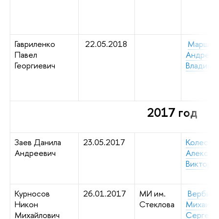
Гавриленко
22.05.2018
Маршак
Павел
Андрей
Георгиевич
Владими
2017 год
Заев Данила
23.05.2017
Колесни
Андреевич
Алексан
Викторо
Курносов
26.01.2017
МИ им.
Вербиц
Никон
Стеклова
Михаил
Михайлович
Сергеев