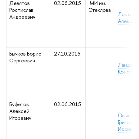
Девятов
02.06.2015
МИ им.
Ростислав
Стеклова
Локтев 
Андреевич
Алексан
Бычков Борис
27.10.2015
Сергеевич
Ландо С
Констан
Буфетов
02.06.2015
Алексей
Ольшанс
Игоревич
Григорий
Иосифов