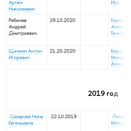
Артём
Ира
Николаевич
Рябичев
29.10.2020
Горинов
Андрей
Алексей
Дмитриевич
Геннадье
Щечкин Антон
21.20.2020
Берштей
Игоревич
Михаил
Алексан
2019 год
Сахарова Нина
22.10.2019
Левин А
Евгеньевна
Михайло