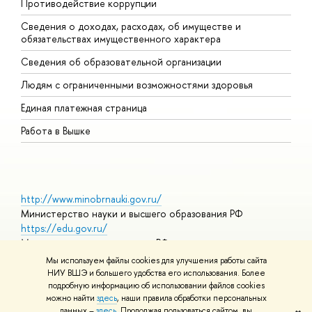
Противодействие коррупции
Ц
Сведения о доходах, расходах, об имуществе и
Б
обязательствах имущественного характера
О
Сведения об образовательной организации
О
Людям с ограниченными возможностями здоровья
Единая платежная страница
Работа в Вышке
http://www.minobrnauki.gov.ru/
Министерство науки и высшего образования РФ
https://edu.gov.ru/
Министерство просвещения РФ
https://elearning.hse.ru/mooc
Мы используем файлы cookies для улучшения работы сайта
Массовые открытые онлайн-курсы
НИУ ВШЭ и большего удобства его использования. Более
подробную информацию об использовании файлов cookies
можно найти
здесь
, наши правила обработки персональных
данных –
здесь
. Продолжая пользоваться сайтом, вы