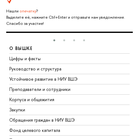
Нашли
опечатку
?
Выделите её, нажмите Ctrl+Enter и отправьте нам уведомление.
Спасибо за участие!
О ВЫШКЕ
Цифры и факты
Л
Руководство и структура
Д
Устойчивое развитие в НИУ ВШЭ
О
Преподаватели и сотрудники
П
Корпуса и общежития
В
Закупки
П
Обращения граждан в НИУ ВШЭ
А
Фонд целевого капитала
Д