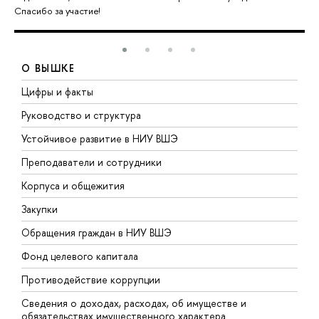
Спасибо за участие!
О ВЫШКЕ
Цифры и факты
Л
Руководство и структура
Д
Устойчивое развитие в НИУ ВШЭ
О
Преподаватели и сотрудники
П
Корпуса и общежития
В
Закупки
П
Обращения граждан в НИУ ВШЭ
А
Фонд целевого капитала
Д
Противодействие коррупции
Ц
Сведения о доходах, расходах, об имуществе и
Б
обязательствах имущественного характера