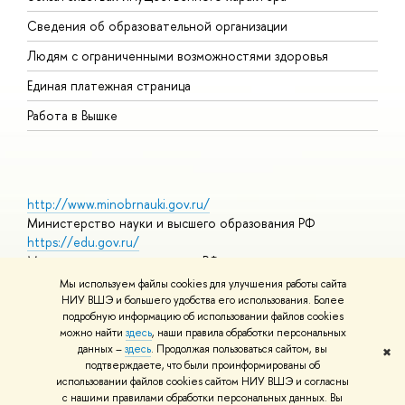
О
Сведения об образовательной организации
О
Людям с ограниченными возможностями здоровья
Единая платежная страница
Работа в Вышке
http://www.minobrnauki.gov.ru/
Министерство науки и высшего образования РФ
https://edu.gov.ru/
Министерство просвещения РФ
https://elearning.hse.ru/mooc
Мы используем файлы cookies для улучшения работы сайта
Массовые открытые онлайн-курсы
НИУ ВШЭ и большего удобства его использования. Более
подробную информацию об использовании файлов cookies
можно найти
здесь
, наши правила обработки персональных
данных –
здесь
. Продолжая пользоваться сайтом, вы
✖
© НИУ ВШЭ 1993–2026
Адреса и контакты
Условия
подтверждаете, что были проинформированы об
использования материалов
Политика конфиденциальности
Карта
использовании файлов cookies сайтом НИУ ВШЭ и согласны
сайта
с нашими правилами обработки персональных данных. Вы