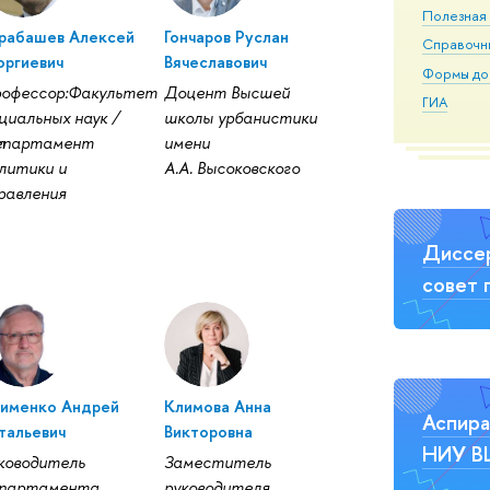
Полезная
рабашев Алексей
Гончаров Руслан
Справочн
оргиевич
Вячеславович
Формы до
офессор:Факультет
Доцент Высшей
ГИА
циальных наук /
школы урбанистики
т
епартамент
имени
литики и
А.А. Высоковского
равления
Диссе
совет 
именко Андрей
Климова Анна
Аспира
тальевич
Викторовна
НИУ 
ководитель
Заместитель
партамента,
руководителя