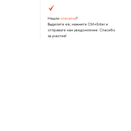
Нашли
опечатку
?
Выделите её, нажмите Ctrl+Enter и
отправьте нам уведомление. Спасибо
за участие!