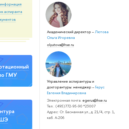
 информация
ик аспиранта
кументов
Академический директор
–
Лютова
Ольга Игоревна
olyutova@hse.ru
ртационный
по ГМУ
Управление аспирантуры и
докторантуры: менеджер
–
Герус
Евгения Владимировна
Электронная почта:
egerus@hse.ru
Тел.: (495)772-95-90 *23007
нтура
Адрес: Ст. Басманная ул., д. 21/4, стр. 1,
каб. А-206
ВШЭ