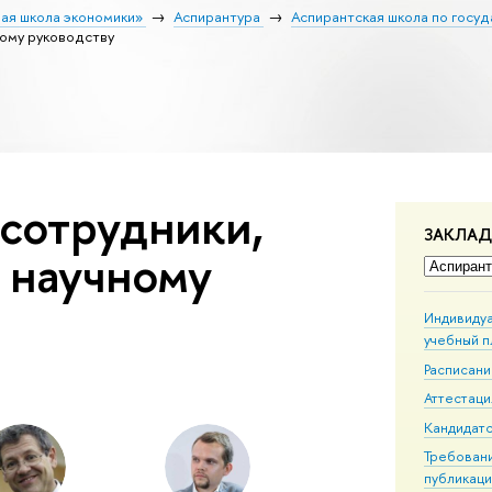
ая школа экономики»
Аспирантура
Аспирантская школа по госу
ому руководству
сотрудники,
ЗАКЛА
 научному
Индивиду
учебный п
Расписан
Аттестаци
Кандидатс
Требовани
публикац