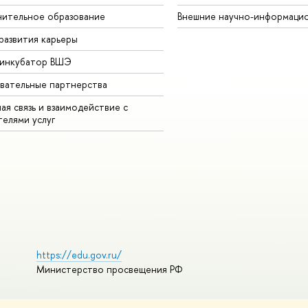
ительное образование
Внешние научно-информаци
развития карьеры
-инкубатор ВШЭ
вательные партнерства
ая связь и взаимодействие с
телями услуг
https://edu.gov.ru/
Министерство просвещения РФ