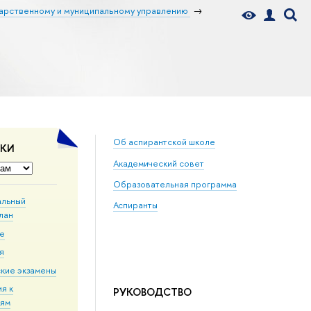
дарственному и муниципальному управлению
Об аспирантской школе
ДКИ
Академический совет
Образовательная программа
альный
Аспиранты
лан
ие
я
кие экзамены
я к
РУКОВОДСТВО
иям