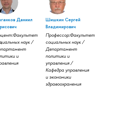
ганков Даниил
Шишкин Сергей
рисович
Владимирович
цент:Факультет
Профессор:Факультет
т
циальных наук /
социальных наук /
епартамент
Департамент
литики и
политики и
равления
управления /
Кафедра управления
и экономики
здравоохранения