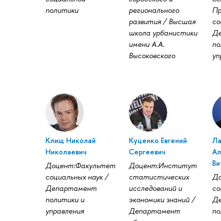
политики
регионального
Пр
развития / Высшая
со
школа урбанистики
Д
имени А.А.
по
Высоковского
уп
Клищ Николай
Куценко Евгений
Ла
Николаевич
Сергеевич
Ал
Ви
Доцент:Факультет
Доцент:Институт
социальных наук /
статистических
До
Департамент
исследований и
со
политики и
экономики знаний /
Д
управления
Департамент
по