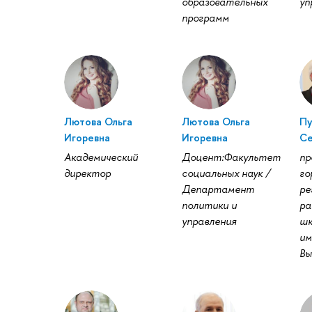
образовательных
уп
программ
Лютова Ольга
Лютова Ольга
Пу
Игоревна
Игоревна
Се
Академический
Доцент:Факультет
пр
директор
социальных наук /
го
Департамент
ре
политики и
ра
управления
шк
им
Вы