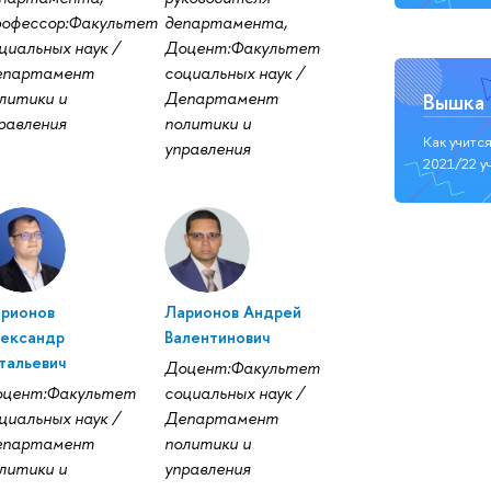
офессор:Факультет
департамента,
циальных наук /
Доцент:Факультет
епартамент
социальных наук /
литики и
Департамент
Вышка 
равления
политики и
Как учитс
управления
2021/22 у
рионов
Ларионов Андрей
ександр
Валентинович
тальевич
Доцент:Факультет
цент:Факультет
социальных наук /
циальных наук /
Департамент
епартамент
политики и
литики и
управления