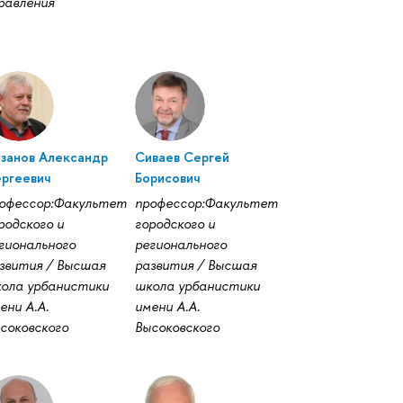
равления
занов Александр
Сиваев Сергей
ргеевич
Борисович
офессор:Факультет
профессор:Факультет
родского и
городского и
гионального
регионального
звития / Высшая
развития / Высшая
ола урбанистики
школа урбанистики
ени А.А.
имени А.А.
соковского
Высоковского