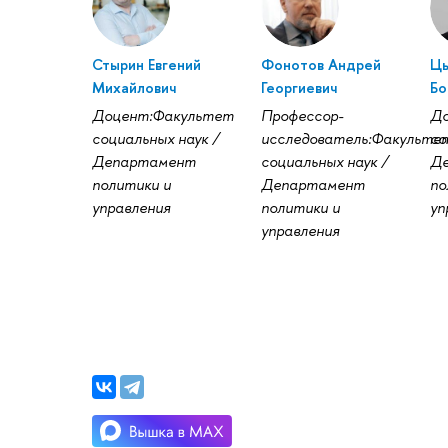
Стырин Евгений
Фонотов Андрей
Цы
Михайлович
Георгиевич
Бо
Доцент:Факультет
Профессор-
До
социальных наук /
исследователь:Факульте
со
Департамент
социальных наук /
Д
политики и
Департамент
по
управления
политики и
уп
управления