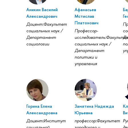
Аникин Василий
Афанасьев
Ба
Александрович
Мстислав
Ге
Платонович
Доцент:Факультет
Пр
социальных наук /
Профессор-
со
Департамент
исследователь:Факульте
Д
социологии
социальных наук /
по
Департамент
уп
политики и
управления
Горина Елена
Замятина Надежда
Кл
Александровна
Юрьевна
Ви
Доцент:Институт
профессор:Факультет
Ру
социальной
городского и
де