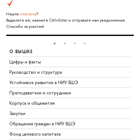
Нашли
опечатку
?
Выделите её, нажмите Ctrl+Enter и отправьте нам уведомление.
Спасибо за участие!
О ВЫШКЕ
Цифры и факты
Л
Руководство и структура
Д
Устойчивое развитие в НИУ ВШЭ
О
Преподаватели и сотрудники
П
Корпуса и общежития
В
Закупки
П
Обращения граждан в НИУ ВШЭ
А
Фонд целевого капитала
Д