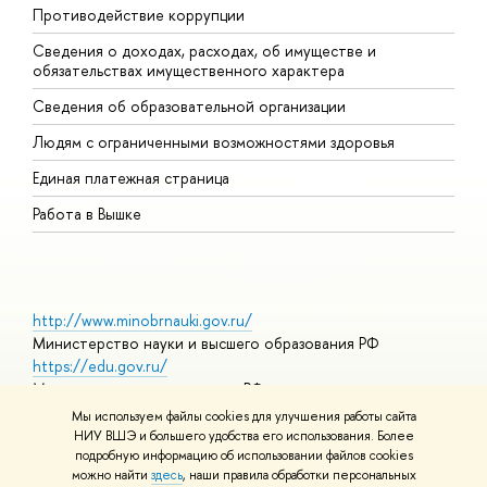
Противодействие коррупции
Ц
Сведения о доходах, расходах, об имуществе и
Б
обязательствах имущественного характера
О
Сведения об образовательной организации
О
Людям с ограниченными возможностями здоровья
Единая платежная страница
Работа в Вышке
http://www.minobrnauki.gov.ru/
Министерство науки и высшего образования РФ
https://edu.gov.ru/
Министерство просвещения РФ
https://elearning.hse.ru/mooc
Мы используем файлы cookies для улучшения работы сайта
Массовые открытые онлайн-курсы
НИУ ВШЭ и большего удобства его использования. Более
подробную информацию об использовании файлов cookies
можно найти
здесь
, наши правила обработки персональных