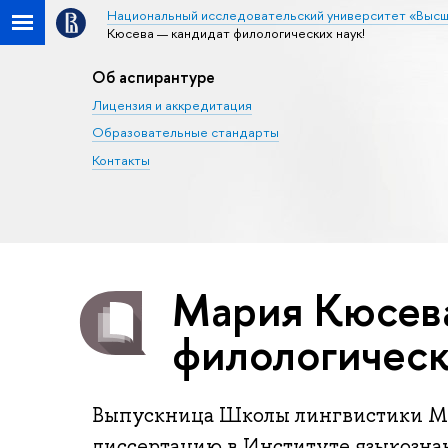
Национальный исследовательский университет «Высш
Кюсева — кандидат филологических наук!
Об аспирантуре
Лицензия и аккредитация
Образовательные стандарты
Контакты
Мария Кюсев
фи­ло­ло­ги­че­
Выпускница Школы лингвистики М
диссертацию в Институте языкозна