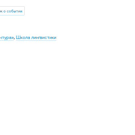
ж о событии
нтура»
,
Школа лингвистики