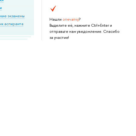
и
кие экзамены
Нашли
опечатку
?
ик аспиранта
Выделите её, нажмите Ctrl+Enter и
отправьте нам уведомление. Спасибо
за участие!