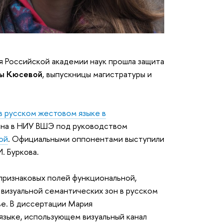
я Российской академии наук прошла защита
ы Кюсевой
, выпускницы магистратуры и
в русском жестовом языке в
ена в НИУ ВШЭ под руководством
ой
. Официальными оппонентами выступили
 И. Буркова.
признаковых полей функциональной,
 визуальной семантических зон в русском
е. В диссертации Мария
 языке, использующем визуальный канал