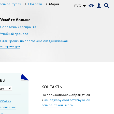
аспирантура»
Новости
Мария
РУС
Узнайте больше
Справочник аспиранта
Учебный процесс
Стажировки по программе Академическая
аспирантура
ДКИ
КОНТАКТЫ
По всем вопросам обращаться
к
менеджеру соответствующей
процесс
аспирантской школы
расписание
ки