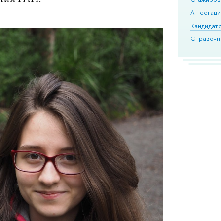
Аттестаци
Кандидатс
Справочн