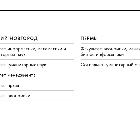
ИЙ НОВГОРОД
ПЕРМЬ
тет информатики, математики и
Факультет экономики, мене
терных наук
бизнес-информатики
тет гуманитарных наук
Социально-гуманитарный фа
тет менеджмента
тет права
тет экономики