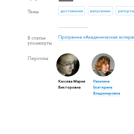
достижения
выпускники
репорта
Темы
Программа «Академическая аспира
В статье
упомянуты
Персоны
Кюсева Мария
Рахилина
Викторовна
Екатерина
Владимировна