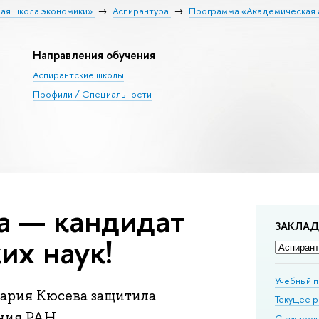
ая школа экономики»
Аспирантура
Программа «Академическая 
Направления обучения
Аспирантские школы
Профили / Специальности
а — кандидат
ЗАКЛА
ских наук!
Учебный 
ария Кюсева защитила
Текущее 
ния РАН.
Стажиров