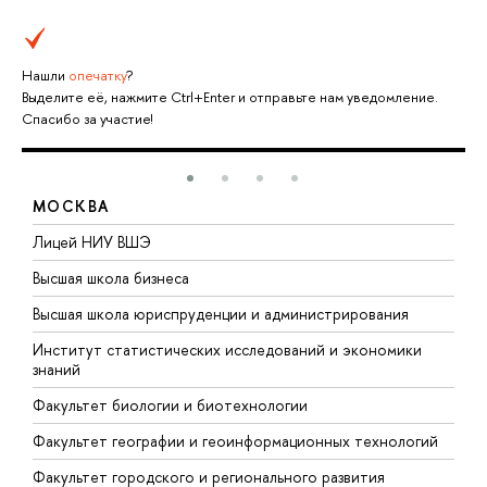
Нашли
опечатку
?
Выделите её, нажмите Ctrl+Enter и отправьте нам уведомление.
Спасибо за участие!
МОСКВА
тв
Лицей НИУ ВШЭ
Ф
н
Высшая школа бизнеса
Ф
Высшая школа юриспруденции и администрирования
Ф
Институт статистических исследований и экономики
знаний
Ф
Факультет биологии и биотехнологии
Ф
Факультет географии и геоинформационных технологий
Факультет городского и регионального развития