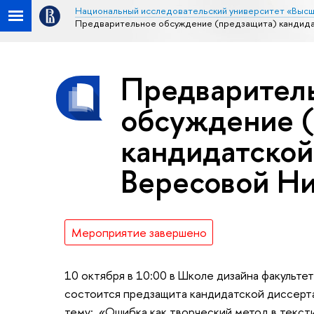
Национальный исследовательский университет «Высш
Предварительное обсуждение (предзащита) кандида
Предварител
обсуждение 
кандидатской
Вересовой Н
Мероприятие завершено
10 октября в 10:00 в Школе дизайна факульт
состоится предзащита кандидатской диссер
тему: «Ошибка как творческий метод в тексти