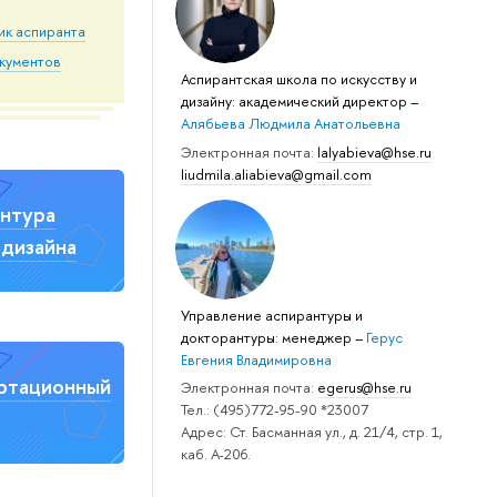
ик аспиранта
кументов
Аспирантская школа по искусству и
дизайну: академический директор
–
Алябьева Людмила Анатольевна
Электронная почта:
lalyabieva@hse.ru
liudmila.aliabieva@gmail.com
нтура
дизайна
Управление аспирантуры и
докторантуры: менеджер
–
Герус
Евгения Владимировна
ртационный
Электронная почта:
egerus@hse.ru
Тел.: (495)772-95-90 *23007
Адрес: Ст. Басманная ул., д. 21/4, стр. 1,
каб. А-206.