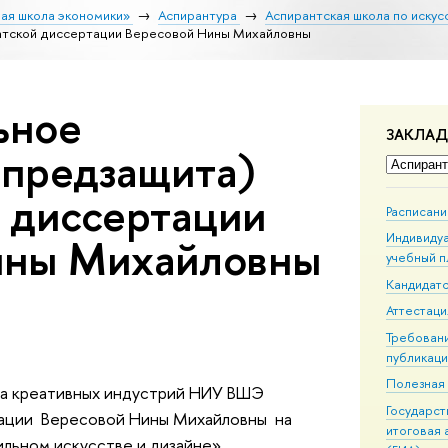
ая школа экономики»
Аспирантура
Аспирантская школа по искусс
тской диссертации Вересовой Нины Михайловны
ьное
ЗАКЛА
(предзащита)
 диссертации
Расписани
Индивиду
ины Михайловны
учебный п
Кандидатс
Аттестаци
Требовани
публикац
Полезная
ета креативных индустрий НИУ ВШЭ
Государс
тации Вересовой Нины Михайловны на
итоговая 
льном искусстве и дизайне» .