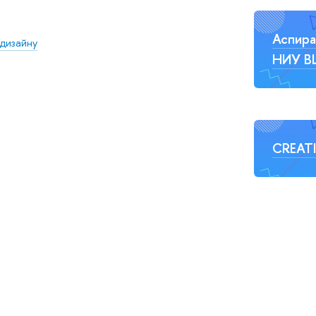
Аспира
 дизайну
НИУ 
CREAT