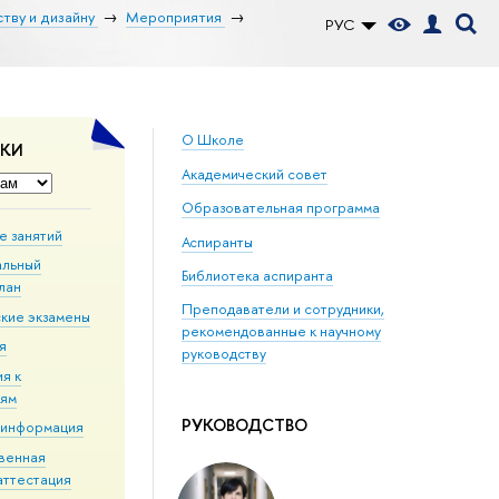
тву и дизайну
Мероприятия
РУС
О Школе
ДКИ
Академический совет
Образовательная программа
е занятий
Аспиранты
альный
Библиотека аспиранта
лан
Преподаватели и сотрудники,
кие экзамены
рекомендованные к научному
я
руководству
я к
иям
РУКОВОДСТВО
 информация
твенная
аттестация