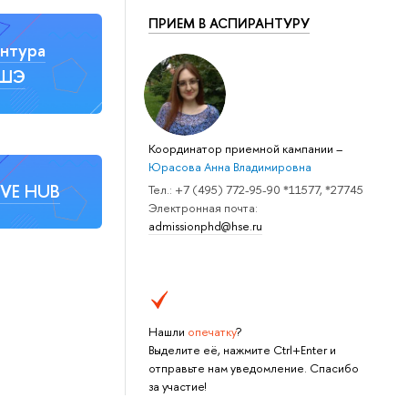
ПРИЕМ В АСПИРАНТУРУ
нтура
ВШЭ
Координатор приемной кампании
–
Юрасова Анна Владимировна
IVE HUB
Тел.: +7 (495) 772-95-90 *11577, *27745
Электронная почта:
admissionphd@hse.ru
Нашли
опечатку
?
Выделите её, нажмите Ctrl+Enter и
отправьте нам уведомление. Спасибо
за участие!