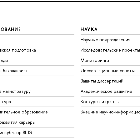
ЗОВАНИЕ
НАУКА
Научные подразделения
вская подготовка
Исследовательские проекты
иады
Мониторинги
в бакалавриат
Диссертационные советы
Защиты диссертаций
в магистратуру
Академическое развитие
нтура
Конкурсы и гранты
ительное образование
Внешние научно-информаци
развития карьеры
-инкубатор ВШЭ